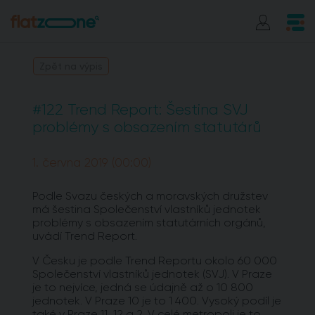
Zpět na výpis
#122 Trend Report: Šestina SVJ
problémy s obsazením statutárů
1. června 2019 (00:00)
Podle Svazu českých a moravských družstev
má šestina Společenství vlastníků jednotek
problémy s obsazením statutárních orgánů,
uvádí Trend Report.
V Česku je podle Trend Reportu okolo 60 000
Společenství vlastníků jednotek (SVJ). V Praze
je to nejvíce, jedná se údajně až o 10 800
jednotek. V Praze 10 je to 1 400. Vysoký podíl je
také v Praze 11, 12 a 2. V celé metropoli je to