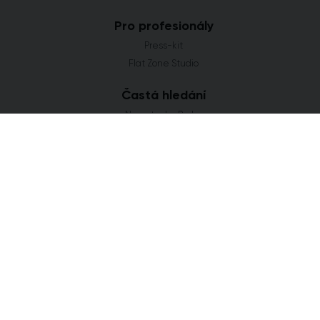
Pro profesionály
Press-kit
Flat Zone Studio
Častá hledání
Novostavby Praha
Developerské projekty Středočeský kraj
Co se staví v Jihomoravském kraji
Nové domy a byty v Plzeňském kraji
Nové projekty Olomoucký kraj
FLAT ZONE s.r.o.
Explora Business Center
Bucharova 2641/14
158 00 Praha 5
info@flatzone.cz
|
724 274 348
IČ: 06682634 | OR: C 285258 u Měst. soudu v Praze
Cookies