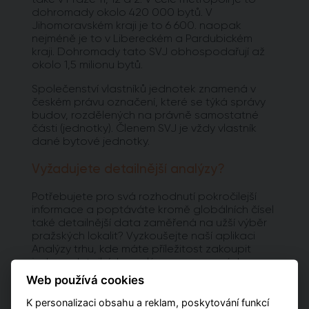
dohromady okolo 420 000 bytů. V
Jihomoravském kraji je to 6 600. naopak
nejméně je to v Libereckém a Pardubickém
kraji. Dohromady tato SVJ obhospodařují až
okolo 1,5 milionu bytů.
Společenství vlastníků jednotek znamená v
českém právu označení, které se týká správy
budov, rozdělených na právně samostatné
části (jednotky). Členem SVJ je vždy vlastník
dané bytové jednotky.
Vyžadujete detailnější analýzy?
Potřebujete pro svá rozhodnutí pokročilejší
informace a poptáváte kromě globálních čísel
také detailnější data zaměřená na užší výběr
pražských lokalit? Vyzkoušejte naší aplikaci
Analýzy trhu, kde máte příležitost zakoupit
jednu z detailních analýz vypracovaných pro
jednotlivé městské obvody.
Web používá cookies
K personalizaci obsahu a reklam, poskytování funkcí
PŘEJÍT NA ANALÝZY