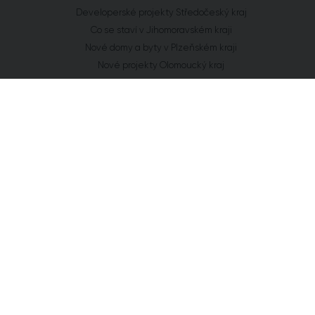
Developerské projekty Středočeský kraj
Co se staví v Jihomoravském kraji
Nové domy a byty v Plzeňském kraji
Nové projekty Olomoucký kraj
FLAT ZONE s.r.o.
Explora Business Center
Bucharova 2641/14
158 00 Praha 5
info@flatzone.cz
|
724 274 348
IČ: 06682634 | OR: C 285258 u Měst. soudu v Praze
Cookies
Chcete vědět o každém našem kroku?
Získat přístup
Přihlaste se k odběru našeho newsletteru