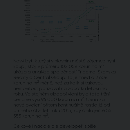
Nový byt, který si v hlavním městě zájemce nyní
2
koupí, stojí v průměru 102 058 korun na m
,
ukázala analýza společností Trigema, Skanska
Reality a Central Group. To je hned o 2 608
2
korun na m
méně, než za kolik si takovou
nemovitost pořizoval na začátku letošního
roku. Ve stejném období vloni byla tato tržní
2
cena ve výši 94 000 korun na m
. Cena za
nové bydlení přitom kontinuálně rostla již od
druhého čtvrtletí roku 2015, kdy činila ještě 55
2
555 korun na m
.
Celkově i nadále ale developeři spíše