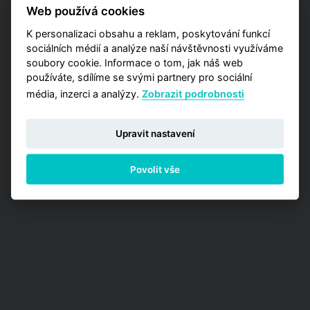
pražských lokalit? Vyzkoušejte naší aplikaci
Web používá cookies
Analýzy trhu, kde máte příležitost zakoupit
jednu z detailních analýz vypracovaných pro
K personalizaci obsahu a reklam, poskytování funkcí
jednotlivé městské obvody.
sociálních médií a analýze naší návštěvnosti využíváme
soubory cookie. Informace o tom, jak náš web
PŘEJÍT NA ANALÝZY
používáte, sdílíme se svými partnery pro sociální
média, inzerci a analýzy.
Zobrazit podrobnosti
Upravit nastavení
Povolit vše