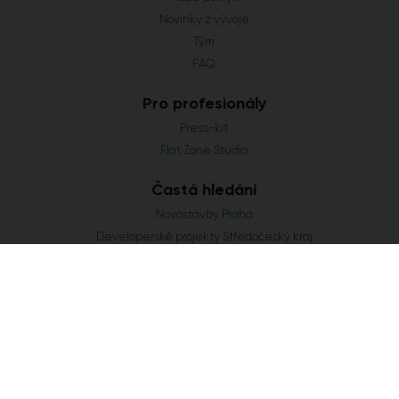
Novinky z vývoje
Tým
FAQ
Pro profesionály
Press-kit
Flat Zone Studio
Častá hledání
Novostavby Praha
Developerské projekty Středočeský kraj
Co se staví v Jihomoravském kraji
Nové domy a byty v Plzeňském kraji
Nové projekty Olomoucký kraj
FLAT ZONE s.r.o.
Explora Business Center
Bucharova 2641/14
158 00 Praha 5
info@flatzone.cz
|
724 274 348