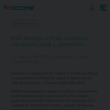
Zpět na výpis
#149 Radnice v Praze souhlasí s
navýšením daně z nemovitosti
23. srpna 2019 (12:55) - Statistiky - Praha -
Secondhandy
Hned 52 z celkových 57 radnic v Praze souhlasí
s navýšením koeficientu daně z nemovitosti.
Její růst již letos v Česku využilo 610 obcí.
Většina pražských radnic souhlasí s navýšením
koeficientu daně z nemovitosti. Pro změnu
způsobu určování výše daně se vyslovilo 53 z
celkem 57 pražských radnic, uvedl náměstek
primátora Pavel Vyhnánek (Praha Sobě).