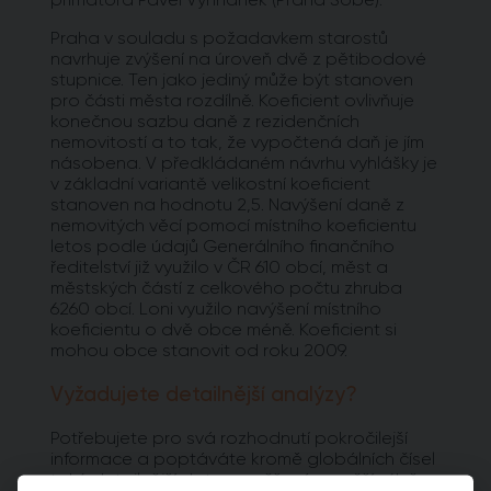
Praha v souladu s požadavkem starostů
navrhuje zvýšení na úroveň dvě z pětibodové
stupnice. Ten jako jediný může být stanoven
pro části města rozdílně. Koeficient ovlivňuje
konečnou sazbu daně z rezidenčních
nemovitostí a to tak, že vypočtená daň je jím
násobena. V předkládaném návrhu vyhlášky je
v základní variantě velikostní koeficient
stanoven na hodnotu 2,5. Navýšení daně z
nemovitých věcí pomocí místního koeficientu
letos podle údajů Generálního finančního
ředitelství již využilo v ČR 610 obcí, měst a
městských částí z celkového počtu zhruba
6260 obcí. Loni využilo navýšení místního
koeficientu o dvě obce méně. Koeficient si
mohou obce stanovit od roku 2009.
Vyžadujete detailnější analýzy?
Potřebujete pro svá rozhodnutí pokročilejší
informace a poptáváte kromě globálních čísel
také detailnější data zaměřená na užší výběr