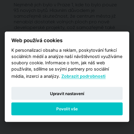
Nejméně jich bylo v Praze 1, kde to bylo pouze
93 nových bytů. Hlavním důvodem je
samozřejmě skutečnost, že centrum města již
nenabízí dostatek volných ploch pro nové
developerské projekty, což samozřejmě také
snižuje jejich celkovou nabídku.
Web používá cookies
Vyžadujete detailnější analýzy?
K personalizaci obsahu a reklam, poskytování funkcí
sociálních médií a analýze naší návštěvnosti využíváme
Potřebujete pro svá rozhodnutí pokročilejší
informace a poptáváte kromě globálních čísel
soubory cookie. Informace o tom, jak náš web
také detailnější data zaměřená na užší výběr
používáte, sdílíme se svými partnery pro sociální
pražských lokalit? Vyzkoušejte naší aplikaci
média, inzerci a analýzy.
Zobrazit podrobnosti
Analýzy trhu, kde máte příležitost zakoupit
jednu z detailních analýz vypracovaných pro
jednotlivé městské obvody.
Upravit nastavení
PŘEJÍT NA ANALÝZY
Povolit vše