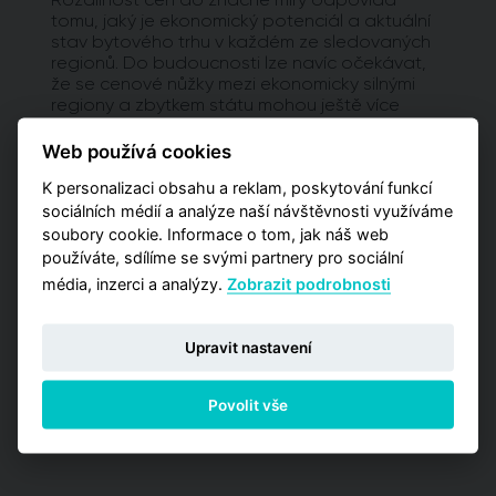
tomu, jaký je ekonomický potenciál a aktuální
stav bytového trhu v každém ze sledovaných
regionů. Do budoucnosti lze navíc očekávat,
že se cenové nůžky mezi ekonomicky silnými
regiony a zbytkem státu mohou ještě více
rozevírat.
Web používá cookies
Vyžadujete detailnější analýzy?
K personalizaci obsahu a reklam, poskytování funkcí
sociálních médií a analýze naší návštěvnosti využíváme
Potřebujete pro svá rozhodnutí pokročilejší
soubory cookie. Informace o tom, jak náš web
informace a poptáváte kromě globálních čísel
také detailnější data zaměřená na užší výběr
používáte, sdílíme se svými partnery pro sociální
pražských lokalit? Vyzkoušejte naší aplikaci
média, inzerci a analýzy.
Zobrazit podrobnosti
Analýzy trhu, kde máte příležitost zakoupit
jednu z detailních analýz vypracovaných pro
jednotlivé městské obvody.
Upravit nastavení
PŘEJÍT NA ANALÝZY
Povolit vše