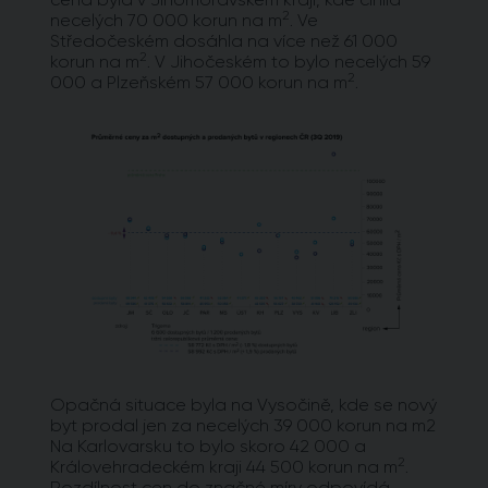
2
necelých 70 000 korun na m
. Ve
Středočeském dosáhla na více než 61 000
2
korun na m
. V Jihočeském to bylo necelých 59
2
000 a Plzeňském 57 000 korun na m
.
Opačná situace byla na Vysočině, kde se nový
byt prodal jen za necelých 39 000 korun na m2
Na Karlovarsku to bylo skoro 42 000 a
2
Královehradeckém kraji 44 500 korun na m
.
Rozdílnost cen do značné míry odpovídá