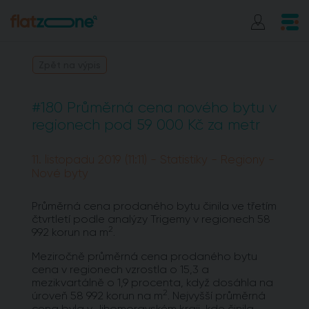
Zpět na výpis
#180 Průměrná cena nového bytu v
regionech pod 59 000 Kč za metr
11. listopadu 2019 (11:11) - Statistiky - Regiony -
Nové byty
Průměrná cena prodaného bytu činila ve třetím
čtvrtletí podle analýzy Trigemy v regionech 58
2
992 korun na m
.
Meziročně průměrná cena prodaného bytu
cena v regionech vzrostla o 15,3 a
mezikvartálně o 1,9 procenta, když dosáhla na
2
úroveň 58 992 korun na m
. Nejvyšší průměrná
cena byla v Jihomoravském kraji, kde činila