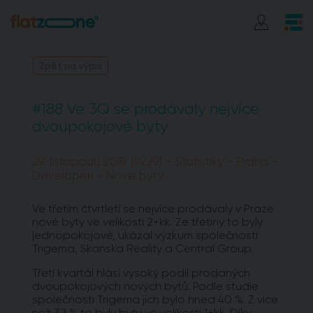
Zpět na výpis
#188 Ve 3Q se prodávaly nejvíce
dvoupokojové byty
29. listopadu 2019 (14:29) - Statistiky - Praha -
Developeři - Nové byty
Ve třetím čtvrtletí se nejvíce prodávaly v Praze
nové byty ve velikosti 2+kk. Ze třetiny to byly
jednopokojové, ukázal výzkum společností
Trigema, Skanska Reality a Central Group.
Třetí kvartál hlásí vysoký podíl prodaných
dvoupokojových nových bytů. Podle studie
společnosti Trigema jich bylo hned 40 %. Z více
než 32 % to byly byty ve velikosti 1+kk. Díky