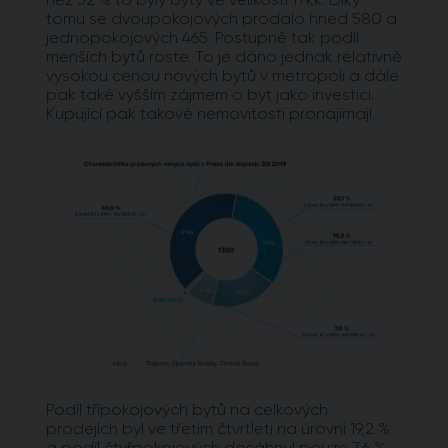
tomu se dvoupokojových prodalo hned 580 a
jednopokojových 465. Postupně tak podíl
menších bytů roste. To je dáno jednak relativně
vysokou cenou nových bytů v metropoli a dále
pak také vyšším zájmem o byt jako investici.
Kupující pak takové nemovitosti pronajímají.
Podíl třípokojových bytů na celkových
prodejích byl ve třetím čtvrtletí na úrovni 19,2 %
a podíl čtyřpokojových dosáhnul pouze 7,6 %.