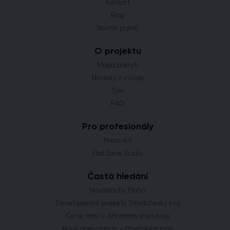
Kontakt
Blog
Slovník pojmů
O projektu
Mapa pokrytí
Novinky z vývoje
Tým
FAQ
Pro profesionály
Press-kit
Flat Zone Studio
Častá hledání
Novostavby Praha
Developerské projekty Středočeský kraj
Co se staví v Jihomoravském kraji
Nové domy a byty v Plzeňském kraji