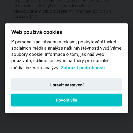
Pětipokojové byty se prodávaly ve
sledovaném období jen minimálně, bylo jich
pouze 1,1 %.
Vyžadujete detailnější analýzy?
Web používá cookies
Potřebujete pro svá rozhodnutí pokročilejší
K personalizaci obsahu a reklam, poskytování funkcí
informace a poptáváte kromě globálních čísel
sociálních médií a analýze naší návštěvnosti využíváme
také detailnější data zaměřená na užší výběr
soubory cookie. Informace o tom, jak náš web
pražských lokalit? Vyzkoušejte naší aplikaci
používáte, sdílíme se svými partnery pro sociální
Analýzy trhu, kde máte příležitost zakoupit
média, inzerci a analýzy.
Zobrazit podrobnosti
jednu z detailních analýz vypracovaných pro
jednotlivé městské obvody.
Upravit nastavení
PŘEJÍT NA ANALÝZY
Povolit vše