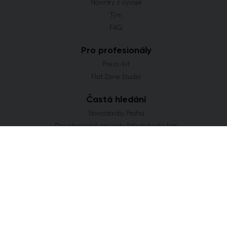
Novinky z vývoje
Tým
FAQ
Pro profesionály
Press-kit
Flat Zone Studio
Častá hledání
Novostavby Praha
Developerské projekty Středočeský kraj
Co se staví v Jihomoravském kraji
Nové domy a byty v Plzeňském kraji
Nové projekty Olomoucký kraj
FLAT ZONE s.r.o.
Explora Business Center
Bucharova 2641/14
158 00 Praha 5
info@flatzone.cz
|
724 274 348
IČ: 06682634 | OR: C 285258 u Měst. soudu v Praze