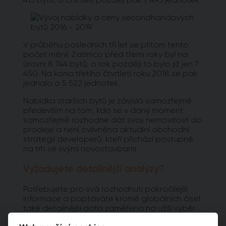
V průběhu posledních tří let se přitom tento
počet měnil. Zatímco před třemi roky byl na
úrovni 8 744 bytů, o rok později to bylo již jen 7
450. Na konci třetího čtvrtletí roku 2018 se pak
jednalo o 5 522 jednotek.
Nabídka starších bytů je závislá samozřejmě
především na tom, kdo se v daný moment
samozřejmě rozhodne dát svoji nemovitost do
prodeje a není ovlivněna aktuální obchodní
strategií developerů, kteří přichází postupně
na trh se svými novostavbami.
Vyžadujete detailnější analýzy?
Potřebujete pro svá rozhodnutí pokročilejší
informace a poptáváte kromě globálních čísel
také detailnější data zaměřená na užší výběr
pražských lokalit? Vyzkoušejte naší aplikaci