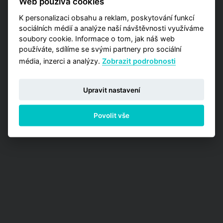
Web používá cookies
Analýzy trhu, kde máte příležitost zakoupit
jednu z detailních analýz vypracovaných pro
K personalizaci obsahu a reklam, poskytování funkcí
jednotlivé městské obvody.
sociálních médií a analýze naší návštěvnosti využíváme
soubory cookie. Informace o tom, jak náš web
PŘEJÍT NA ANALÝZY
používáte, sdílíme se svými partnery pro sociální
média, inzerci a analýzy.
Zobrazit podrobnosti
Upravit nastavení
Povolit vše