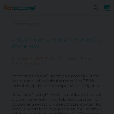
Zpět na výpis
#192 V Praze se nabízí 7 500 bytů z
druhé ruky
11. prosince 2019 (11:12) - Statistiky - Praha -
Secondhandy
Počet starších bytů určených k prodeji v Praze
se na konci září vyšplhal na necelých 7 500
jednotek, zjistila analýza společnosti Trigema.
Počet starších bytů, které se nabízely v Praze k
prodeji, se ve třetím kvartálu období držel na
obdobné úrovni jako v předchozím čtvrtletí. Na
konci 2. kvartálu to bylo podle studie Trigemy 7
415 bytů, o čtvrtletí později pak 7 493 jednotek.