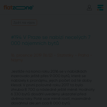
Zpět na výpis
#194 V Praze se nabízí necelých 7
000 nájemních bytů
16. prosince 2019 (16:12) - Statistiky - Praha -
Nájmy
Jestliže na konci roku 2016 se v nabídkách
inzerovalo ještě přes 9 000 bytů, které se
nabízely k pronájmu, jejich počet od té doby
klesal. V první polovině roku 2017 to bylo
zhruba 8 700 a následně ještě méně. Hodnoty
6 330 bytů dosáhl uvedený ukazatel před
dvěma roky. Poté sice mírně rostl, maximálně
dosáhnul ale jen cca 8 000 bytů.