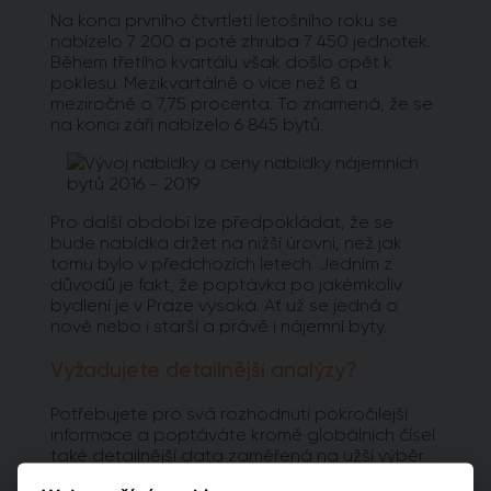
Na konci prvního čtvrtletí letošního roku se
nabízelo 7 200 a poté zhruba 7 450 jednotek.
Během třetího kvartálu však došlo opět k
poklesu. Mezikvartálně o více než 8 a
meziročně o 7,75 procenta. To znamená, že se
na konci září nabízelo 6 845 bytů.
Pro další období lze předpokládat, že se
bude nabídka držet na nižší úrovni, než jak
tomu bylo v předchozích letech. Jedním z
důvodů je fakt, že poptávka po jakémkoliv
bydlení je v Praze vysoká. Ať už se jedná o
nové nebo i starší a právě i nájemní byty.
Vyžadujete detailnější analýzy?
Potřebujete pro svá rozhodnutí pokročilejší
informace a poptáváte kromě globálních čísel
také detailnější data zaměřená na užší výběr
pražských lokalit? Vyzkoušejte naší aplikaci