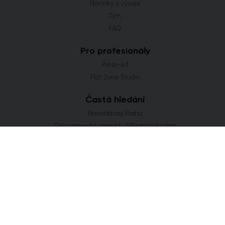
Novinky z vývoje
Tým
FAQ
Pro profesionály
Press-kit
Flat Zone Studio
Častá hledání
Novostavby Praha
Developerské projekty Středočeský kraj
Co se staví v Jihomoravském kraji
Nové domy a byty v Plzeňském kraji
Nové projekty Olomoucký kraj
FLAT ZONE s.r.o.
Explora Business Center
Bucharova 2641/14
158 00 Praha 5
info@flatzone.cz
|
724 274 348
IČ: 06682634 | OR: C 285258 u Měst. soudu v Praze