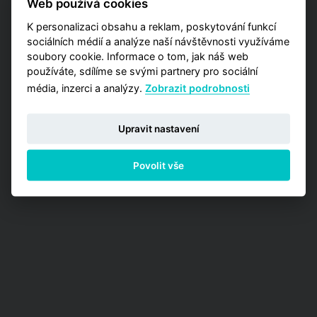
Web používá cookies
Analýzy trhu, kde máte příležitost zakoupit
jednu z detailních analýz vypracovaných pro
K personalizaci obsahu a reklam, poskytování funkcí
jednotlivé městské obvody.
sociálních médií a analýze naší návštěvnosti využíváme
soubory cookie. Informace o tom, jak náš web
PŘEJÍT NA ANALÝZY
používáte, sdílíme se svými partnery pro sociální
média, inzerci a analýzy.
Zobrazit podrobnosti
Upravit nastavení
Povolit vše