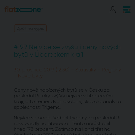
Zpět na výpis
#199 Nejvíce se zvyšují ceny nových
bytů v Libereckém kraji
30. prosince 2019 (12:30) - Statistiky - Regiony
- Nové byty
Ceny nově nabízených bytů se v Česku za
poslední tři roky zvýšily nejvíce v Libereckém
kraji, a to téměř dvojnásobně, ukázala analýza
společnosti Trigema.
Nejvíce se podle šetření Trigemy za poslední tři
roky zvedly na Liberecku. Tento nárůst činil
hned 173 procent. Zatímco na konci třetího
čtvrtletí roku 2017 se nový byt v kraji nabízel v