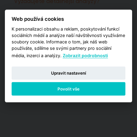
Vyžadujete detailnější analýzy?
Potřebujete pro svá rozhodnutí pokročilejší
Web používá cookies
informace a poptáváte kromě globálních čísel
také detailnější data zaměřená na užší výběr
K personalizaci obsahu a reklam, poskytování funkcí
pražských lokalit? Vyzkoušejte naší aplikaci
sociálních médií a analýze naší návštěvnosti využíváme
Analýzy trhu, kde máte příležitost zakoupit
soubory cookie. Informace o tom, jak náš web
jednu z detailních analýz vypracovaných pro
používáte, sdílíme se svými partnery pro sociální
jednotlivé městské obvody.
média, inzerci a analýzy.
Zobrazit podrobnosti
PŘEJÍT NA ANALÝZY
Upravit nastavení
Povolit vše