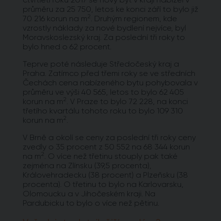
průměru za 25 750, letos ke konci září to bylo již
2
70 216 korun na m
. Druhým regionem, kde
vzrostly náklady za nové bydlení nejvíce, byl
Moravskoslezský kraj. Za poslední tři roky to
bylo hned o 62 procent.
Teprve poté následuje Středočeský kraj a
Praha. Zatímco před třemi roky se ve středních
Čechách cena nabízeného bytu pohybovala v
průměru ve výši 40 565, letos to bylo 62 405
2
korun na m
. V Praze to bylo 72 228, na konci
třetího kvartálu tohoto roku to bylo 109 310
2
korun na m
.
V Brně a okolí se ceny za poslední tři roky ceny
zvedly o 35 procent z 50 552 na 68 344 korun
2
na m
. O více než třetinu stouply pak také
zejména na Zlínsku (39,5 procenta),
Královehradecku (38 procent) a Plzeňsku (38
procenta). O třetinu to bylo na Karlovarsku,
Olomoucku a v Jihočeském kraji. Na
Pardubicku to bylo o více než pětinu.