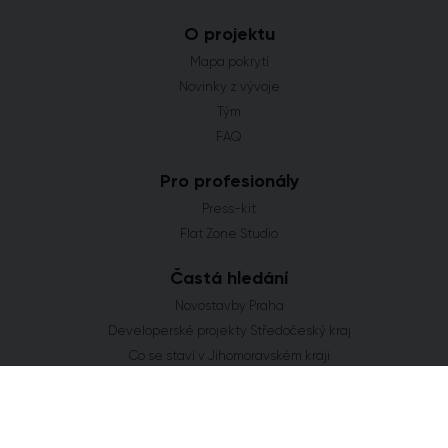
O projektu
Mapa pokrytí
Novinky z vývoje
Tým
FAQ
Pro profesionály
Press-kit
Flat Zone Studio
Častá hledání
Novostavby Praha
Developerské projekty Středočeský kraj
Co se staví v Jihomoravském kraji
Nové domy a byty v Plzeňském kraji
Nové projekty Olomoucký kraj