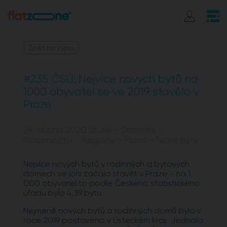
Zpět na výpis
#235 ČSÚ: Nejvíce nových bytů na
1000 obyvatel se ve 2019 stavělo v
Praze
24. dubna 2020 (16:24) - Statistiky -
Stavebnictví - Regiony - Praha - Nové byty
Nejvíce nových bytů v rodinných a bytových
domech se loni začalo stavět v Praze - na 1
000 obyvatel to podle Českého statistického
úřadu bylo 4,39 bytu.
Nejméně nových bytů a rodinných domů bylo v
roce 2019 postaveno v Ústeckém kraji. Jednalo