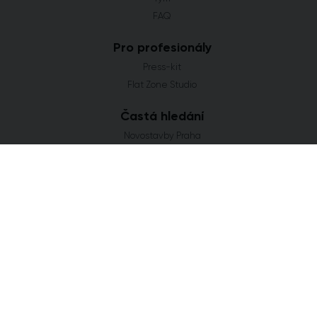
FAQ
Pro profesionály
Press-kit
Flat Zone Studio
Častá hledání
Novostavby Praha
Developerské projekty Středočeský kraj
Co se staví v Jihomoravském kraji
Nové domy a byty v Plzeňském kraji
Nové projekty Olomoucký kraj
FLAT ZONE s.r.o.
Explora Business Center
Bucharova 2641/14
158 00 Praha 5
info@flatzone.cz
|
724 274 348
IČ: 06682634 | OR: C 285258 u Měst. soudu v Praze
Cookies