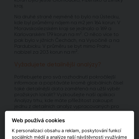
kraj.
Na druhé straně nejméně to bylo na Ústecku,
kde byl průměrný nájem na m2 jen 164 korun. V
Moravskoslezském kraji se jednalo o 169 a
2
Karlovarském 179 korun na m
. O něco více to
pak bylo v jižních Čechách, na Vysočině a na
Pardubicku. V průměru se byt mimo Prahu
2
nabízel za 203 korun na m
.
Vyžadujete detailnější analýzy?
Potřebujete pro svá rozhodnutí pokročilejší
informace a poptáváte kromě globálních čísel
také detailnější data zaměřená na užší výběr
pražských lokalit? Vyzkoušejte naší aplikaci
Analýzy trhu, kde máte příležitost zakoupit
jednu z detailních analýz vypracovaných pro
jednotlivé městské obvody.
Web používá cookies
PŘEJÍT NA ANALÝZY
K personalizaci obsahu a reklam, poskytování funkcí
sociálních médií a analýze naší návštěvnosti využíváme