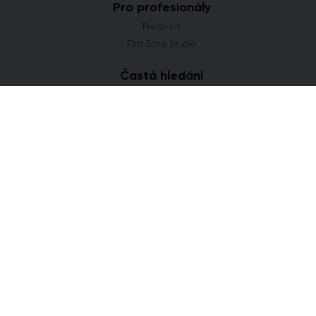
Pro profesionály
Press-kit
Flat Zone Studio
Častá hledání
Novostavby Praha
Developerské projekty Středočeský kraj
Co se staví v Jihomoravském kraji
Nové domy a byty v Plzeňském kraji
Nové projekty Olomoucký kraj
FLAT ZONE s.r.o.
Explora Business Center
Bucharova 2641/14
158 00 Praha 5
info@flatzone.cz
|
724 274 348
IČ: 06682634 | OR: C 285258 u Měst. soudu v Praze
Cookies