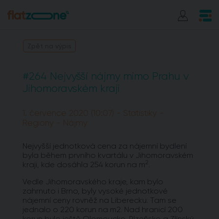
Zpět na výpis
#264 Nejvyšší nájmy mimo Prahu v
Jihomoravském kraji
1. července 2020 (10:07) - Statistiky -
Regiony - Nájmy
Nejvyšší jednotková cena za nájemní bydlení
byla během prvního kvartálu v Jihomoravském
2
kraji, kde dosáhla 254 korun na m
.
Vedle Jihomoravského kraje, kam bylo
zahrnuto i Brno, byly vysoké jednotkové
nájemní ceny rovněž na Liberecku. Tam se
jednalo o 220 korun na m2. Nad hranicí 200
korun bylo ještě Olomoucko, Plzeňsko a Zlínský