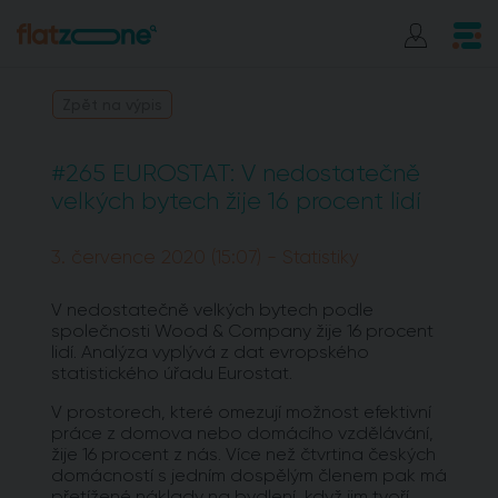
Zpět na výpis
#265 EUROSTAT: V nedostatečně
velkých bytech žije 16 procent lidí
3. července 2020 (15:07) - Statistiky
V nedostatečně velkých bytech podle
společnosti Wood & Company žije 16 procent
lidí. Analýza vyplývá z dat evropského
statistického úřadu Eurostat.
V prostorech, které omezují možnost efektivní
práce z domova nebo domácího vzdělávání,
žije 16 procent z nás. Více než čtvrtina českých
domácností s jedním dospělým členem pak má
přetížené náklady na bydlení, když jim tvoří