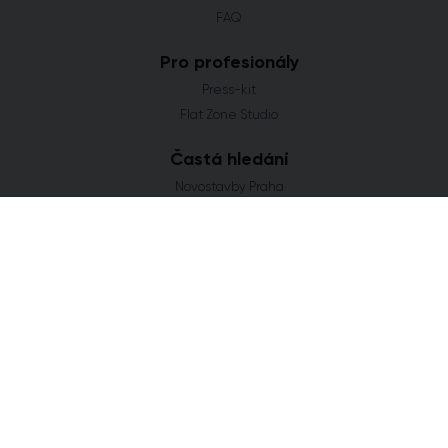
FAQ
Pro profesionály
Press-kit
Flat Zone Studio
Častá hledání
Novostavby Praha
Developerské projekty Středočeský kraj
Co se staví v Jihomoravském kraji
Nové domy a byty v Plzeňském kraji
Nové projekty Olomoucký kraj
FLAT ZONE s.r.o.
Explora Business Center
Bucharova 2641/14
158 00 Praha 5
info@flatzone.cz
|
724 274 348
IČ: 06682634 | OR: C 285258 u Měst. soudu v Praze
Cookies