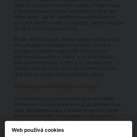
přes 40 procent měsíčních příjmů. Podle studie
v domácnostech dvou dospělých s více než
třemi dětmi žije ve stísněných podmínkách 41
procent těchto rodin. V případě samoživitelů je
to 36 % těchto domácností.
Podle dat Eurostatu, který sleduje takzvanou
míru přetížení nákladů na bydlení, ohrožují
výdaje na bydlení nejčastěji domácnosti
jednoho dospělého člena, a to buď žijícího
bez partnera nebo s dětmi. Až 28 procent
těchto domácností vydá na bydlení více než
dvě pětiny z jejich disponibilního příjmu.
Vyžadujete detailnější analýzy?
Potřebujete pro svá rozhodnutí pokročilejší
informace a poptáváte kromě globálních čísel
také detailnější data zaměřená na užší výběr
pražských lokalit? Vyzkoušejte naší aplikaci
Analýzy trhu, kde máte příležitost zakoupit
jednu z detailních analýz vypracovaných pro
Web používá cookies
jednotlivé městské obvody.