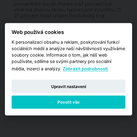
procentních bodů. Pokles o 47 procent byl
však na druhou stranu typický pro Vysočinu. O
27 procent hlásil snížení Pardubický kraj.
Vyžadujete detailnější analýzy?
Web používá cookies
Potřebujete pro svá rozhodnutí pokročilejší
K personalizaci obsahu a reklam, poskytování funkcí
informace a poptáváte kromě globálních čísel
sociálních médií a analýze naší návštěvnosti využíváme
také detailnější data zaměřená na užší výběr
soubory cookie. Informace o tom, jak náš web
pražských lokalit? Vyzkoušejte naší aplikaci
používáte, sdílíme se svými partnery pro sociální
Analýzy trhu, kde máte příležitost zakoupit
média, inzerci a analýzy.
Zobrazit podrobnosti
jednu z detailních analýz vypracovaných pro
jednotlivé městské obvody.
Upravit nastavení
PŘEJÍT NA ANALÝZY
Povolit vše