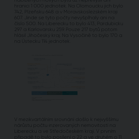
hranici 1 000 jednotek. Na Olomoucku jich bylo
742, Plzeňsku 648 a v Moravskoslezském kraji
607. Jinde se tyto počty nevyšplhaly ani na
číslo 500. Na Liberecku to bylo 413, Pardubicku
297 a Karlovarsku 259. Pouze 217 bytů potom
hlásil Jihočeský kraj. Na Vysočině to bylo 170 a
na Ústecku 114 jednotek.
V mezikvartálním srovnání došlo k nejvyššímu
nárůstu počtu inzerovaných nemovitostí na
Liberecku a ve Středočeském kraji. V prvním
případě to bylo posílení o 22 a ve druhém o 11