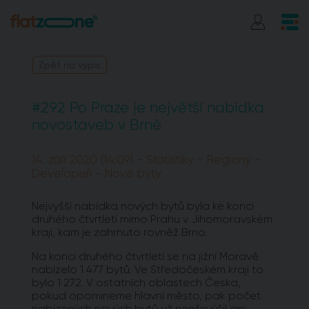
Zpět na výpis
#292 Po Praze je největší nabídka
novostaveb v Brně
14. září 2020 (14:09) - Statistiky - Regiony -
Developeři - Nové byty
Nejvyšší nabídka nových bytů byla ke konci
druhého čtvrtletí mimo Prahu v Jihomoravském
kraji, kam je zahrnuto rovněž Brno.
Na konci druhého čtvrtletí se na jižní Moravě
nabízelo 1 477 bytů. Ve Středočeském kraji to
bylo 1 272. V ostatních oblastech Česka,
pokud opomineme hlavní město, pak počet
nabízených nových bytů už nepřevýšil ani