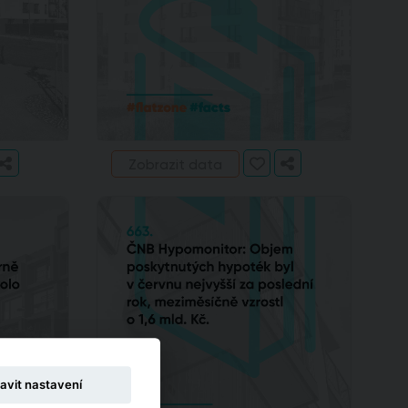
Zobrazit data
avit nastavení