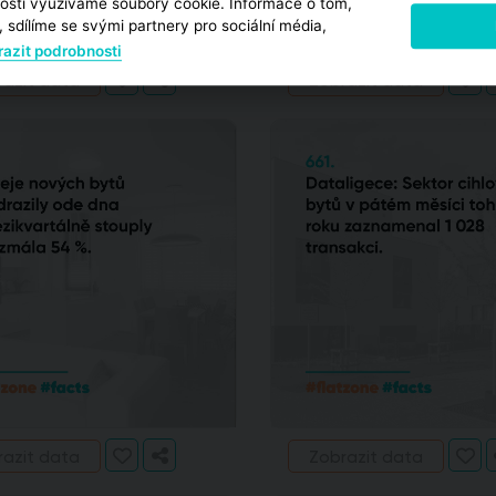
osti využíváme soubory cookie. Informace o tom,
 sdílíme se svými partnery pro sociální média,
azit podrobnosti
razit data
Zobrazit data
razit data
Zobrazit data