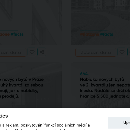
razit data
Zobrazit data
ies
Upr
 a reklam, poskytování funkcí sociálních médií a