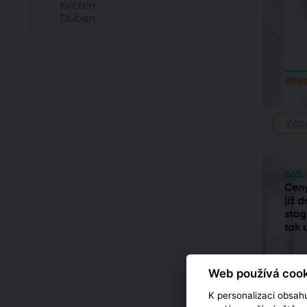
Květen
Duben
Zob
Web používá cook
K personalizaci obsahu