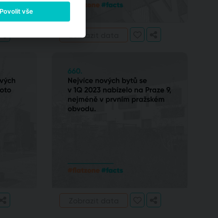
Povolit vše
Zobrazit data
Zobrazit data