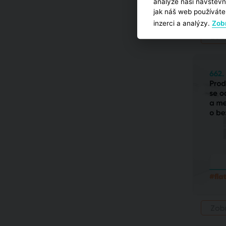
analýze naší návštěvn
jak náš web používáte,
inzerci a analýzy.
Zobr
Zob
Zob