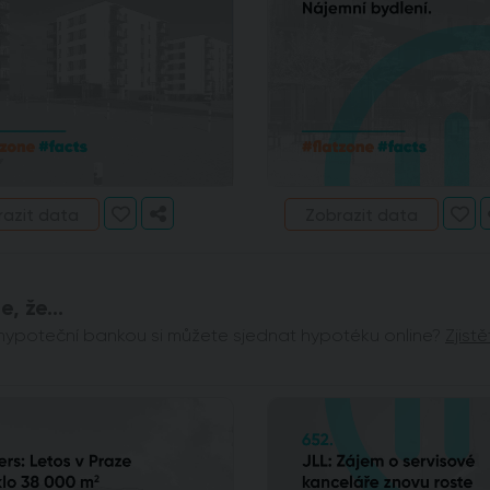
razit data
Zobrazit data
e, že...
S hypoteční bankou si můžete sjednat hypotéku online?
Zjistě