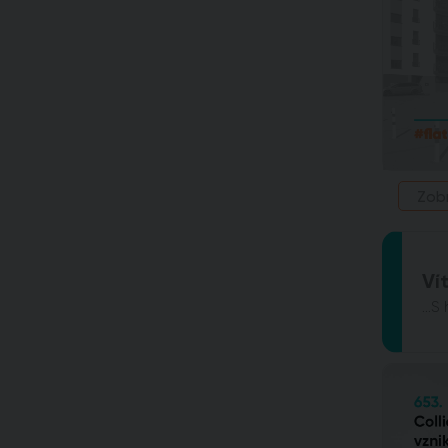
Zob
Vít
...