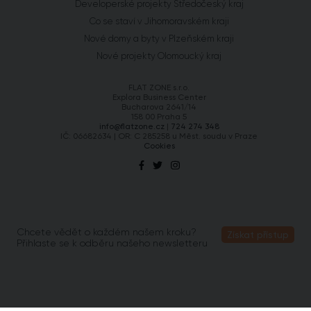
Developerské projekty Středočeský kraj
Co se staví v Jihomoravském kraji
Nové domy a byty v Plzeňském kraji
Nové projekty Olomoucký kraj
FLAT ZONE s.r.o.
Explora Business Center
Bucharova 2641/14
158 00 Praha 5
info@flatzone.cz
|
724 274 348
IČ: 06682634 | OR: C 285258 u Měst. soudu v Praze
Cookies
Chcete vědět o každém našem kroku?
Získat přístup
Přihlaste se k odběru našeho newsletteru