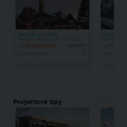
LIHOVAR SMÍCHOV
LIHOVAR SM
TRIGEMA PROJEKT SMÍCHOV S.R.O.
TRIGEMA PRO
35,551,286 Kč
1 jednotka
9,110,0
od
od
Praha - Smíchov
Nádražní, 15
Projektové tipy