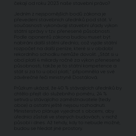
čekají od roku 2023 naše stavební právo?
Jedním z nejspornějších bodů zákona je
převedení stavebních úředníků pod stát. V
současnosti vykonávají stavební úřady výkon
státní správy v tzv. přenesené působnosti.
Podle oponentů zákona budou muset být
nabíráni další státní úředníci, což vyjde státní
rozpočet na další peníze, které si v období
rekordního schodku nemůže dovolit. „Stát si u
obcí platí 4 miliardy ročně za výkon přenesené
působnosti, takže je to státní kompetence a
stát si za to u obcí platí,“ připomněla ve své
závěrečné řeči ministryně Dostálová.
Průzkum ukázal, že 40 % stávajících úředníků by
chtělo přejít do služebního poměru, 24 %
setrvá u stávajícího zaměstnavatele (tedy
obce) a ostatní ještě nejsou rozhodnuti.
Ministerstvo plánuje vyjednat s obcemi, aby
úředníci zůstali ve stejných budovách, v nichž
působí i dnes. Až tehdy, kdy to nebude možné,
budou se hledat jiné prostory.