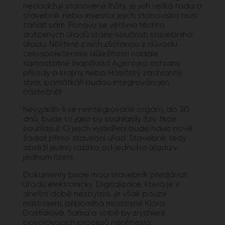
nedodržují stanovené lhůty, je jich veliká řada a
stavebník nebo investor jejich stanoviska musí
zařídit sám. Ponovu se většina těchto
dotčených úřadů stane součástí stavebního
úřadu. Některé z nich zůstanou z důvodu
celospolečenské důležitosti nadále
samostatné (například Agentura ochrany
přírody a krajiny nebo Hasičský záchranný
sbor, památkáři budou integrováni jen
částečně).
Nevyjádří-li se neintegrované orgány do 30
dnů, bude to jako by souhlasily (tzv. fikce
souhlasu). O jejich vyjádření bude navíc nově
žádat přímo stavební úřad. Stavebník tedy
obdrží jedno razítko od jednoho úřadu v
jednom řízení.
Dokumenty bude moci stavebník předávat
úřadu elektronicky. Digitalizace, která je v
dnešní době nezbytná, je však pouze
nástrojem, připomíná ministryně Klára
Dostálová. Sama o sobě by zrychlení
povolovacích procesů nepřinesla.