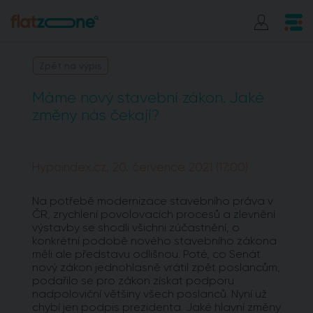
Zpět na výpis
Máme nový stavební zákon. Jaké
změny nás čekají?
Hypoindex.cz, 20. července 2021 (17:00)
Na potřebě modernizace stavebního práva v
ČR, zrychlení povolovacích procesů a zlevnění
výstavby se shodli všichni zúčastnění, o
konkrétní podobě nového stavebního zákona
měli ale představu odlišnou. Poté, co Senát
nový zákon jednohlasně vrátil zpět poslancům,
podařilo se pro zákon získat podporu
nadpoloviční většiny všech poslanců. Nyní už
chybí jen podpis prezidenta. Jaké hlavní změny