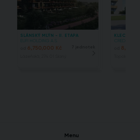
SLÁNSKÝ MLÝN - II. ETAPA
KLECANSKÁ
EUFI HOLDING A.S.
CREDITAS REA
6,750,000 Kč
7 jednotek
8,144,
od
od
Lázeňská, 274 01 Slaný
Topolová, 25
Menu