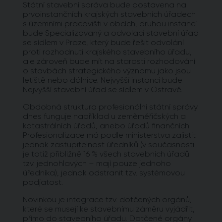
Státní stavební správa bude postavena na
prvoinstančních krajských stavebních úřadech
s územními pracovišti v obcích, druhou instancí
bude Specializovaný a odvolací stavební úřad
se sídlem v Praze, který bude řešit odvolání
proti rozhodnutí krajského stavebního úřadu,
ale zároveň bude mít na starosti rozhodování
o stavbách strategického významu jako jsou
letiště nebo dálnice. Nejvyšší instancí bude
Nejvyšší stavební úřad se sídlem v Ostravě.
Obdobná struktura profesionální státní správy
dnes funguje například u zeměměřičských a
katastrálních úřadů, anebo úřadů finančních.
Profesionalizace má podle ministerstva zajistit
jednak zastupitelnost úředníků (v současnosti
je totiž přibližně 16 % všech stavebních úřadů
tzv. jednohlavých – mají pouze jednoho
úředníka), jednak odstranit tzv. systémovou
podjatost.
Novinkou je integrace tzv. dotčených orgánů,
které se musejí ke stavebnímu záměru vyjádřit,
přímo do stavebního úřadu. Dotčené orgány