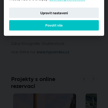
o dalších 30 dnů. Tam, kde by bylo velké
množství účastníků, může být lhůta
prodloužena i o 60 dnů.
Upravit nastavení
Stavební zákon musí ještě podepsat
Povolit vše
prezident. Účinnosti nabývá 1. července 2023,
ale část změn bude nabíhat postupně i
předtím.
Zdroj fotografie: Shutterstock
více čtěte na:
www.hypoindex.cz
Projekty s online
rezervací