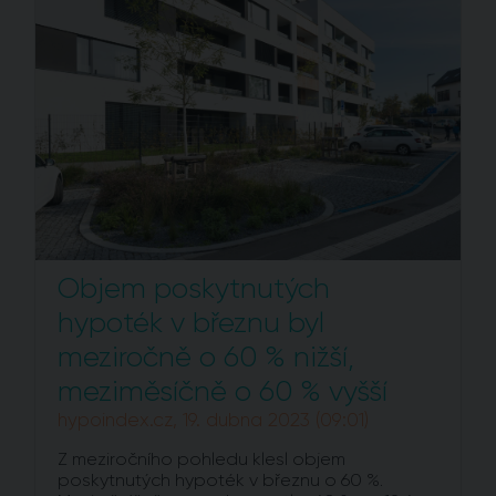
Objem poskytnutých
hypoték v březnu byl
meziročně o 60 % nižší,
meziměsíčně o 60 % vyšší
hypoindex.cz, 19. dubna 2023 (09:01)
Z meziročního pohledu klesl objem
poskytnutých hypoték v březnu o 60 %.