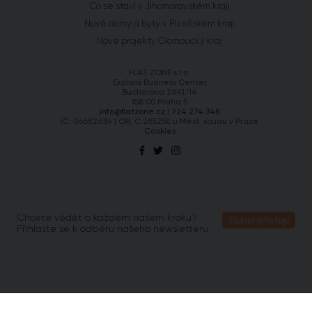
Co se staví v Jihomoravském kraji
Nové domy a byty v Plzeňském kraji
Nové projekty Olomoucký kraj
FLAT ZONE s.r.o.
Explora Business Center
Bucharova 2641/14
158 00 Praha 5
info@flatzone.cz
|
724 274 348
IČ: 06682634 | OR: C 285258 u Měst. soudu v Praze
Cookies
Chcete vědět o každém našem kroku?
Získat přístup
Přihlaste se k odběru našeho newsletteru