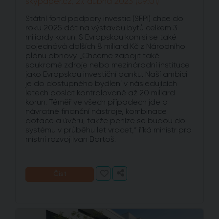
skypaper.cz, 27. dubna 2023 (09:01)
Státní fond podpory investic (SFPI) chce do
roku 2025 dát na výstavbu bytů celkem 3
miliardy korun. S Evropskou komisí se také
dojednává dalších 8 miliard Kč z Národního
plánu obnovy. „Chceme zapojit také
soukromé zdroje nebo mezinárodní instituce
jako Evropskou investiční banku. Naší ambici
je do dostupného bydlení v následujících
letech poslat kontrolovaně až 20 miliard
korun. Téměř ve všech případech jde o
návratné finanční nástroje, kombinace
dotace a úvěru, takže peníze se budou do
systému v průběhu let vracet,“ říká ministr pro
místní rozvoj Ivan Bartoš.
Číst