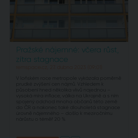
Pražské nájemné: včera růst,
zítra stagnace
remspace.cz, 27. dubna 2023 (09:01)
V loňském roce metropole vykázala poměrně
prudké zvýšení cen nájmů. Vzhledem k
působení hned několika vlivů najednou –
vysoká míra inflace, válka na Ukrajině a s ním
spojený odchod mnoha občanů této země
do ČR a nakonec také dlouholetá stagnace
úrovně nájemného – došlo k meziročnímu
nárůstu o téměř 20 %.