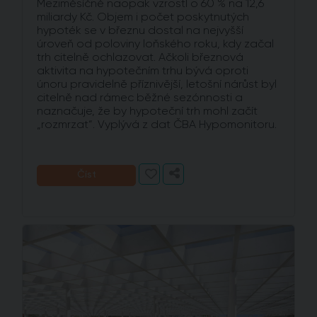
Meziměsíčně naopak vzrostl o 60 % na 12,6
miliardy Kč. Objem i počet poskytnutých
hypoték se v březnu dostal na nejvyšší
úroveň od poloviny loňského roku, kdy začal
trh citelně ochlazovat. Ačkoli březnová
aktivita na hypotečním trhu bývá oproti
únoru pravidelně příznivější, letošní nárůst byl
citelně nad rámec běžné sezónnosti a
naznačuje, že by hypoteční trh mohl začít
„rozmrzat“. Vyplývá z dat ČBA Hypomonitoru.
Číst