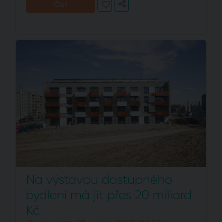
Číst
Na výstavbu dostupného
bydlení má jít přes 20 miliard
Kč