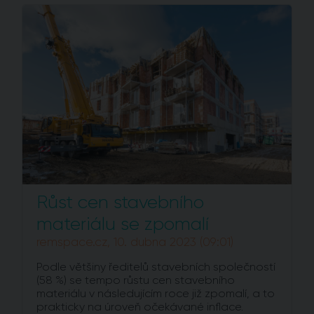
Růst cen stavebního
materiálu se zpomalí
remspace.cz, 10. dubna 2023 (09:01)
Podle většiny ředitelů stavebních společností
(58 %) se tempo růstu cen stavebního
materiálu v následujícím roce již zpomalí, a to
prakticky na úroveň očekávané inflace.