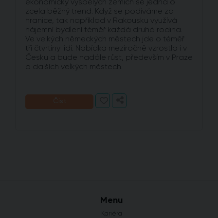
ekonomicky vyspělých zemích se jedná o
zcela běžný trend. Když se podíváme za
hranice, tak například v Rakousku využívá
nájemní bydlení téměř každá druhá rodina.
Ve velkých německých městech jde o téměř
tři čtvrtiny lidí. Nabídka meziročně vzrostla i v
Česku a bude nadále růst, především v Praze
a dalších velkých městech.
Číst
Menu
Kariéra