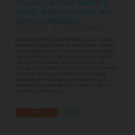
V Česku se bude rekordně
stavět. Inflace není pro stát
žádnou překážkou
newstream.cz, 15. dubna 2023 (09:01)
Zatímco běžní Češi přemýšlejí, za co utratit
peníze, případně kam je investovat, zda jet
na dovolenou nebo si něco nového pořídit
do domácnosti, stát tyto problémy neřeší.
Jeho příjmy nadále rostou, a stejně tak
výdaje. Poradenská společnost Ceec vydala
čtvrtletní zprávu, ve které hodnotí český
stavební trh. Přestože se v letošním roce
čeká mírný pokles aktivity, peněz bude na
výstavbu stále dost.
Číst