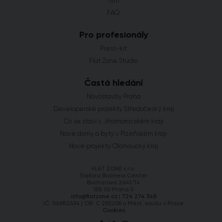
Tým
FAQ
Pro profesionály
Press-kit
Flat Zone Studio
Častá hledání
Novostavby Praha
Developerské projekty Středočeský kraj
Co se staví v Jihomoravském kraji
Nové domy a byty v Plzeňském kraji
Nové projekty Olomoucký kraj
FLAT ZONE s.r.o.
Explora Business Center
Bucharova 2641/14
158 00 Praha 5
info@flatzone.cz
|
724 274 348
IČ: 06682634 | OR: C 285258 u Měst. soudu v Praze
Cookies