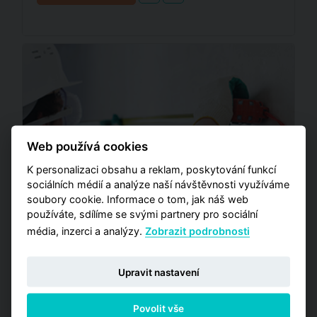
Web používá cookies
K personalizaci obsahu a reklam, poskytování funkcí
sociálních médií a analýze naší návštěvnosti využíváme
soubory cookie. Informace o tom, jak náš web
používáte, sdílíme se svými partnery pro sociální
média, inzerci a analýzy.
Zobrazit podrobnosti
Praha má ve vlastnictví
téměř 8 % neobydlených
Upravit nastavení
bytů, většinou ale vyžadují
rekonstrukci
Povolit vše