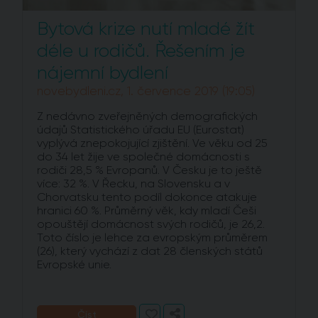
Bytová krize nutí mladé žít
déle u rodičů. Řešením je
nájemní bydlení
novebydleni.cz, 1. července 2019 (19:05)
Z nedávno zveřejněných demografických
údajů Statistického úřadu EU (Eurostat)
vyplývá znepokojující zjištění. Ve věku od 25
do 34 let žije ve společné domácnosti s
rodiči 28,5 % Evropanů. V Česku je to ještě
více: 32 %. V Řecku, na Slovensku a v
Chorvatsku tento podíl dokonce atakuje
hranici 60 %. Průměrný věk, kdy mladí Češi
opouštějí domácnost svých rodičů, je 26,2.
Toto číslo je lehce za evropským průměrem
(26), který vychází z dat 28 členských států
Evropské unie.
Číst