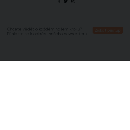
Chcete vědět o každém našem kroku?
Získat přístup
Přihlaste se k odběru našeho newsletteru