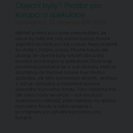
Obecní byty? Prostor pro
korupci a spekulace
hypoindex.cz, 22. července 2019 (19:05)
Někteří politici jsou stále přesvědčeni, že
obce by měly mít svůj vlastní bytový fond k
zajištění útočiště pro lidi v nouzi. Nepochybně
to chtějí s čistými úmysly. Mnohé kauzy ale
ukazují, že obecní byty vytváří obrovský
prostor pro korupci a spekulace.Obce mají
povinnost postarat se o své občany, kteří se
dostanou do bytové nouze. A je mnoho
způsobů, jak této povinnosti dostát. Jednou
z nich je výstavba a následná správa
obecního bytového fondu. Tato varianta má
ale celou řadu nevýhod – od vysokých
investičních nákladů, přes náklady na správu
bytového fondu a rizika spojená s
pronájmem, po vytváření prostoru pro
korupci.