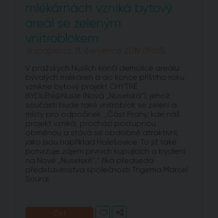
mlékárnách vzniká bytový
areál se zeleným
vnitroblokem
skypaper.cz, 11. července 2019 (19:05)
V pražských Nuslích končí demolice areálu
bývalých mlékáren a do konce příštího roku
vznikne bytový projekt CHYTRÉ
BYDLENÍ@Nusle (Nová „Nuselská“), jehož
součástí bude také vnitroblok se zelení a
místy pro odpočinek. „Část Prahy, kde náš
projekt vzniká, prochází postupnou
obměnou a stává se obdobně atraktivní,
jako jsou například Holešovice. To již také
potvrzuje zájem prvních kupujících o bydlení
na Nové „Nuselské“,“ říká předseda
představenstva společnosti Trigema Marcel
Soural.
Číst