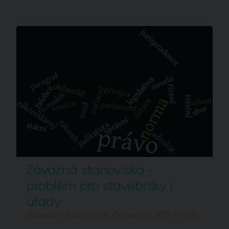
Závazná stanoviska -
problém pro stavebníky i
úřady
stavebni-forum.cz, 4. července 2019 (19:05)