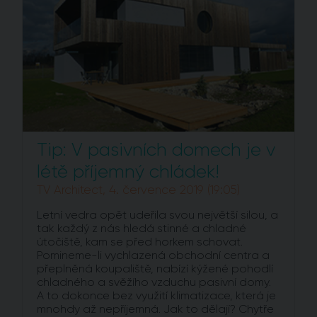
Tip: V pasivních domech je v
létě příjemný chládek!
TV Architect, 4. července 2019 (19:05)
Letní vedra opět udeřila svou největší silou, a
tak každý z nás hledá stinné a chladné
útočiště, kam se před horkem schovat.
Pomineme-li vychlazená obchodní centra a
přeplněná koupaliště, nabízí kýžené pohodlí
chladného a svěžího vzduchu pasivní domy.
A to dokonce bez využití klimatizace, která je
mnohdy až nepříjemná. Jak to dělají? Chytře