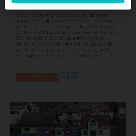
novebydleni.cz, 8. července 2019 (19:05)
Hlavní město Praha zmapovalo aktuální
situaci obecního bytového fondu ve svém
vlastnictví. Z analýzy vyplynulo, že Praha má
spolu s městskými částmi ve své správě přes
31 000 bytů. Z 31 000 obecních bytů je
aktuálně 7,7 % neobydlených. Analýza dále
poukázala na to, že obecní bytový fond v
Praze je v porovnání s ostatními městy nízký.
Číst