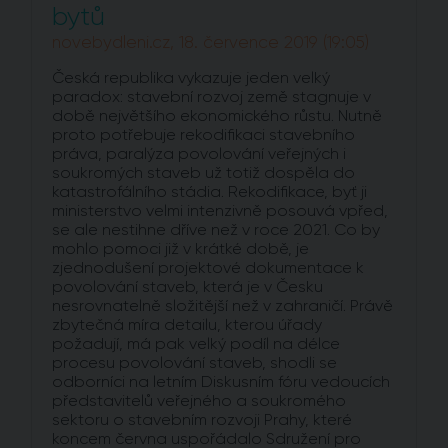
bytů
novebydleni.cz, 18. července 2019 (19:05)
Česká republika vykazuje jeden velký
paradox: stavební rozvoj země stagnuje v
době největšího ekonomického růstu. Nutně
proto potřebuje rekodifikaci stavebního
práva, paralýza povolování veřejných i
soukromých staveb už totiž dospěla do
katastrofálního stádia. Rekodifikace, byť ji
ministerstvo velmi intenzivně posouvá vpřed,
se ale nestihne dříve než v roce 2021. Co by
mohlo pomoci již v krátké době, je
zjednodušení projektové dokumentace k
povolování staveb, která je v Česku
nesrovnatelně složitější než v zahraničí. Právě
zbytečná míra detailu, kterou úřady
požadují, má pak velký podíl na délce
procesu povolování staveb, shodli se
odborníci na letním Diskusním fóru vedoucích
představitelů veřejného a soukromého
sektoru o stavebním rozvoji Prahy, které
koncem června uspořádalo Sdružení pro