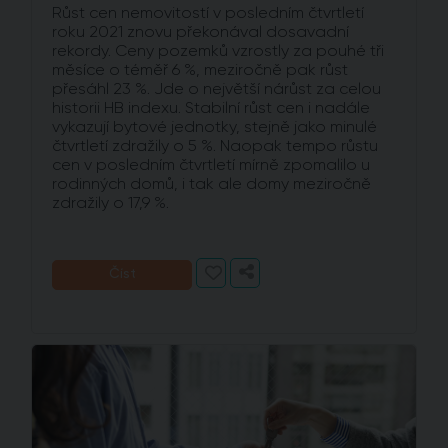
Růst cen nemovitostí v posledním čtvrtletí
roku 2021 znovu překonával dosavadní
rekordy. Ceny pozemků vzrostly za pouhé tři
měsíce o téměř 6 %, meziročně pak růst
přesáhl 23 %. Jde o největší nárůst za celou
historii HB indexu. Stabilní růst cen i nadále
vykazují bytové jednotky, stejně jako minulé
čtvrtletí zdražily o 5 %. Naopak tempo růstu
cen v posledním čtvrtletí mírně zpomalilo u
rodinných domů, i tak ale domy meziročně
zdražily o 17,9 %.
Číst