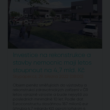
Investice na rekonstrukce a
stavby nemocnic mají letos
stoupnout na 4,7 mld. Kč
Skypaper.cz, 29. března 2022 (08:00)
Objem peněz směřujících do výstavby a
rekonstrukcí zdravotnických zařízení v ČR
letos výrazně vzroste a bude nejvyšší za
posledních minimálně 10 let. Podle dat
Euroconstructu dosáhnou 187 milionů eur
(zhruba 4,7 miliardy Kč) oproti loňským 4