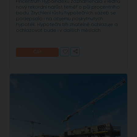
Fincentrum Hypoindexu zaznamenala v lednu
nový rekordní nárůst téměř o půl procentního
bodu. Zrychlení růstu hypotečních sazeb se
podepsalo i na objemu poskytnutých
hypoték. Hypoteční trh znatelně ochlazuje a
ochlazovat bude i v dalších měsících.
Číst