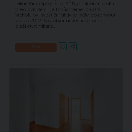
miliardám. Oproti roku 2019, poslednímu roku
před pandemií, je to růst téměř o 80 %.
Vrcholu by investiční aktivita měla dosáhnout
v roce 2023, kdy objem investic vzroste o
další čtvrt miliardu.
Číst