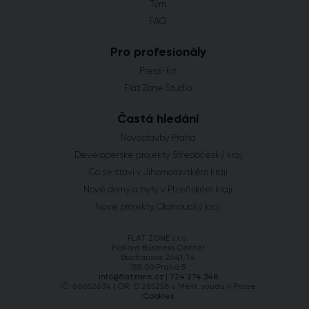
Tým
FAQ
Pro profesionály
Press-kit
Flat Zone Studio
Častá hledání
Novostavby Praha
Developerské projekty Středočeský kraj
Co se staví v Jihomoravském kraji
Nové domy a byty v Plzeňském kraji
Nové projekty Olomoucký kraj
FLAT ZONE s.r.o.
Explora Business Center
Bucharova 2641/14
158 00 Praha 5
info@flatzone.cz
|
724 274 348
IČ: 06682634 | OR: C 285258 u Měst. soudu v Praze
Cookies