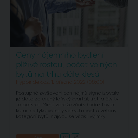
Ceny nájemního bydlení
plíživě rostou, počet volných
bytů na trhu dále klesá
Hypoindex.cz, 1. března 2022 (08:00)
Postupné zvyšování cen nájmů signalizovala
již data za druhý loňský kvartál, třetí a čtvrtý
to potvrdil. Mírné zdražování v řádu stovek
korun se týká většiny velkých měst a většiny
kategorií bytů, najdou se však i výjimky.