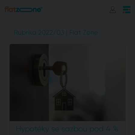
Rubrika 2022/03 | Flat Zone
Hypotéky se sazbou pod 4 %