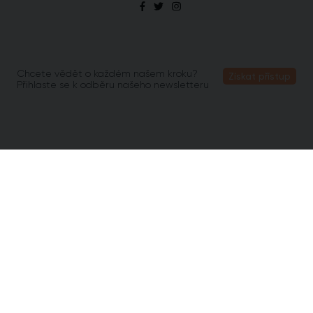
Chcete vědět o každém našem kroku?
Získat přístup
Přihlaste se k odběru našeho newsletteru