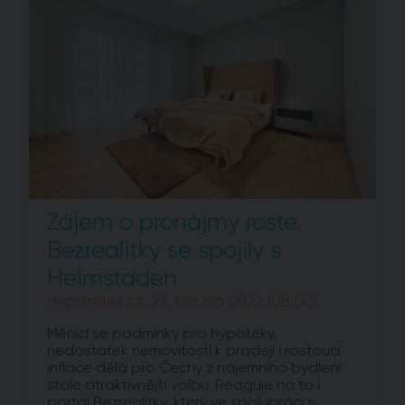
Zájem o pronájmy roste.
Bezrealitky se spojily s
Heimstaden
Hypoindex.cz, 22. března 2022 (08:00)
Měnící se podmínky pro hypotéky,
nedostatek nemovitostí k prodeji i rostoucí
inflace dělá pro Čechy z nájemního bydlení
stále atraktivnější volbu. Reaguje na to i
portál Bezrealitky, který ve spolupráci s