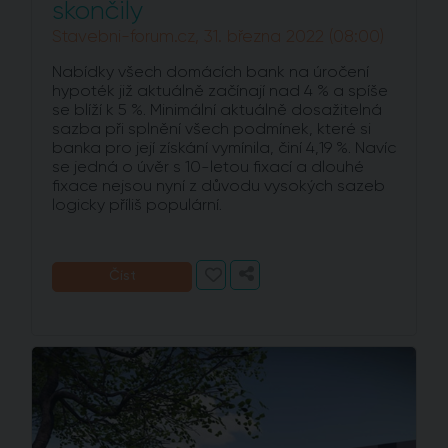
skončily
Stavebni-forum.cz, 31. března 2022 (08:00)
Nabídky všech domácích bank na úročení
hypoték již aktuálně začínají nad 4 % a spíše
se blíží k 5 %. Minimální aktuálně dosažitelná
sazba při splnění všech podmínek, které si
banka pro její získání vymínila, činí 4,19 %. Navíc
se jedná o úvěr s 10-letou fixací a dlouhé
fixace nejsou nyní z důvodu vysokých sazeb
logicky příliš populární.
Číst