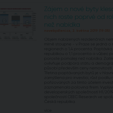
Zájem o nové byty kles
nich roste poprvé od ro
než nabídka
novebydleni.cz, 2. května 2019 (19:05)
Objem nabízených rezidenčních nemo
mírně stoupne - v Praze se jedná o 
regionech o 1,4 procenta. Poptávka
republikou o 1,1 procenta a vůbec p
poroste pomaleji než nabídka. Zatí
ovlivňuje podpora státu a demografi
působí především ceny nemovitostí 
Třetina poptávaných bytů je v hlav
zamýšlena pro investici, růst podílu
pořizovaných za tímto účelem invest
zaznamenala polovina firem. Vyplýv
developerských společností H1/2019
společností CEEC Research ve spol
Česká republika.
více