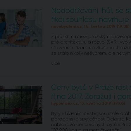
Nedodržování lhůt se s
fikci souhlasu navrhuje 
novebydleni.cz, 14. května 2019 (19:05)
Z průzkumu mezi pražskými develope
pro architekturu a rozvoj (SAR), vypl
stavebním řízení má zkušenost každý
se stalo nikoliv nešvarem, ale nový
více
Ceny bytů v Praze rostly
října 2017. Zdražují i ga
hypoindex.cz, 13. května 2019 (19:05)
Byty v hlavním městě jsou stále drahé
poradenské společnosti Deloitte. K
nabídková cena volných bytů v Praze
107 900 korun za metr čtvereční.