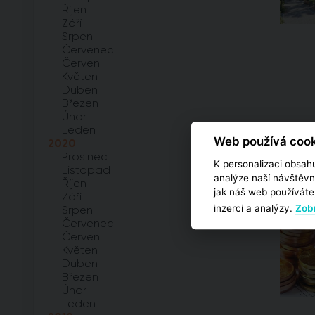
Říjen
Září
Srpen
Červenec
Červen
Květen
Duben
Březen
Únor
Leden
Web používá cook
2020
Prosinec
K personalizaci obsahu
Listopad
analýze naší návštěvn
Říjen
jak náš web používáte,
Září
inzerci a analýzy.
Zobr
Srpen
Červenec
Červen
Květen
Duben
Březen
Únor
Leden