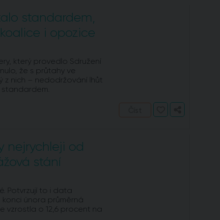
talo standardem,
koalice i opozice
ry, který provedlo Sdružení
ynulo, že s průtahy ve
 z nich – nedodržování lhůt
m standardem.
Číst
 nejrychleji od
rážová stání
. Potvrzují to i data
e konci února průměrná
 vzrostla o 12,6 procent na