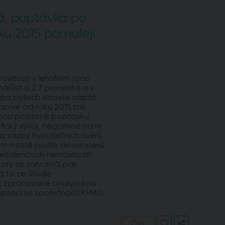
á, poptávka po
ku 2015 pomaleji
vitostí v letošním roce
nárůst o 2,7 procenta a v
 po bytech vzroste napříč
oprvé od roku 2015 tak
mco pozitivně poptávku
cký vývoj, negativně na ni
a sazby hypotečních úvěrů.
ním městě podle developerů
 rezidenčních nemovitostí
ory ze zahraničí pak
á to ze Studie
, zpracované analytickou
upráci se společností KPMG
Číst