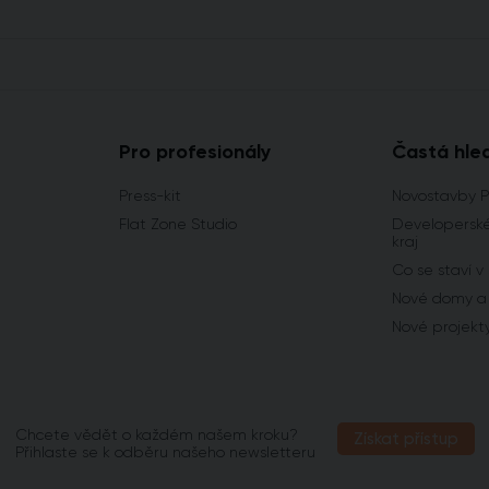
Pro profesionály
Častá hle
Press-kit
Novostavby 
Flat Zone Studio
Developerské
kraj
Co se staví v
Nové domy a 
Nové projekt
Chcete vědět o každém našem kroku?
Získat přístup
Přihlaste se k odběru našeho newsletteru