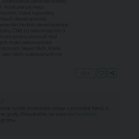
 „Rozhodnutí centrální banky
it. Konkurence mezi
čnostmi, které hypotéky
í mluvčí developerské
enerální ředitel developerské
zásahy ČNB za nekoncepční a
ela po právu zaslouží titul
jejich makroekonomické
ácností. Nejen těch, které
, ale i těch odkázaných na
Číst
A?
jeme rychlé statistické údaje v podobě faktů a
né grafy. Přesvědčte se sami na
Realitních
agramu.