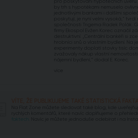
pro poskytování hypotečních úvěrů.
by trh s hypotékami nemuselo ovlivn
jednotlivými bankami i dalšími spole
poskytují, je nyní velmi vysoká,“ tvrd
společnosti Trigema Radek Polák. G
firmy Ekospol Evžen Korec označil 
destruktivní. „Centrální bankéři si zc
hrobníci snů o vlastním bydlení. Na 
experimenty doplatí stovky tisíc dom
zvažovaly nákup vlastní nemovitosti
nájemní bydlení,“ dodal E. Korec.
více
VÍTE, ŽE PUBLIKUJEME TAKÉ STATISTICKÁ FAKT
Na Flat Zone můžete sledovat také blog, kde uveřejňu
rychlých komentářů, které navíc doplňujeme o přehled
faktech.
Navíc je můžete jednoduše odebírat i na Inst