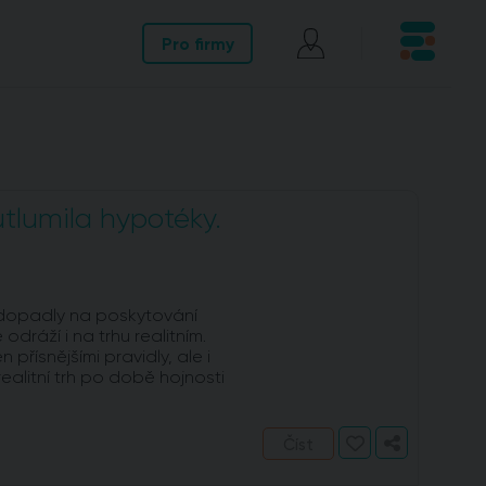
Pro firmy
utlumila hypotéky.
dopadly na poskytování
dráží i na trhu realitním.
přísnějšími pravidly, ale i
ealitní trh po době hojnosti
Číst