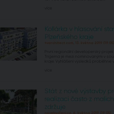
více
Kollárka v hlasování st
Plzeňského kraje
tvarchitect.com, 13. května 2019 (19:05
První regionální developerský proje
Trigema je mezi nominovanými v sou
kraje. Vyhlášení výsledků proběhne v
více
Stát z nové výstavby prof
realizaci často z mali
zdržuje
novebydleni.cz, 6. května 2019 (19:05)