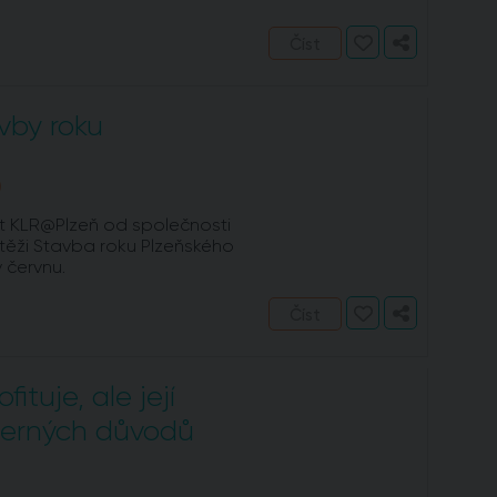
Číst
avby roku
)
kt KLR@Plzeň od společnosti
těži Stavba roku Plzeňského
 červnu.
Číst
ituje, ale její
cherných důvodů