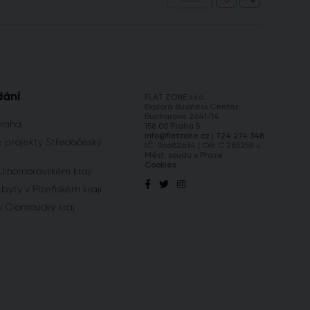
dání
FLAT ZONE s.r.o.
Explora Business Center
Bucharova 2641/14
Praha
158 00 Praha 5
info@flatzone.cz
|
724 274 348
 projekty Středočeský
IČ: 06682634 | OR: C 285258 u
Měst. soudu v Praze
Cookies
 Jihomoravském kraji
byty v Plzeňském kraji
y Olomoucký kraj