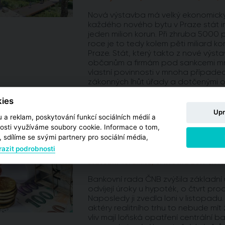
Nová výstavba má velký ekonomický
každého nového bytu v Praze stát i
jeden milion korun. Při zhruba 5000
roce je to tedy kolem pěti miliard ko
Praze. Stát, který takto z nové výst
občanům a firmám pod sankcemi mn
vlastní povinnosti v mnoha případec
zákonných lhůt úřady a dotčenými or
vyřízení stavebního povolení v Praze 
ies
více
Upr
 a reklam, poskytování funkcí sociálních médií a
osti využíváme soubory cookie. Informace o tom,
 sdílíme se svými partnery pro sociální média,
ČNB zvýšila úrokové sa
azit podrobnosti
stavebni-forum.cz, 3. května 2019 (19:0
Bankovní rada ČNB zvýšila základní
odvíjejí úroky u hypoték, o čtvrt pr
Naposledy ji zvedla loni v listopadu
aktéry realitního trhu to nebude mí
vliv mají loňská opatření centrální b