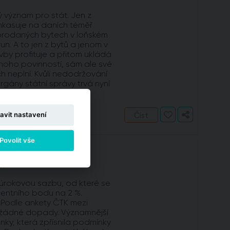
 význam pro stát. Jen z
nkasuje na daních téměř
 prodaných bytech v loňském
run. A to jen z bytů a jenom v
avby profituje a přitom ukládá
oho povinností, sám ale své
h neplní. Kvůli nedodržování
gány státní správy trvá nyní
často i déle než 10 let.
avit nastavení
Číst
Povolit vše
zby
5)
 úrokovou sazbu, od které se
ocentního bodu na 2 %.
. Podle ankety ČTK mezi
t žádné dopady. Významnější
anky, která zpřísnila podmínky