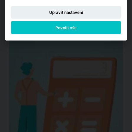
flatzone.cz, 10. dubna 2024 (09:04)
Upravit nastavení
Číst
Povolit vše