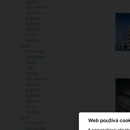
Srpen
Červenec
Červen
Květen
Duben
Březen
Únor
Leden
2022
Prosinec
Listopad
Říjen
Září
Srpen
Červenec
Červen
Květen
Duben
Březen
Únor
Leden
2021
Web používá cook
Prosinec
Listopad
K personalizaci obsahu