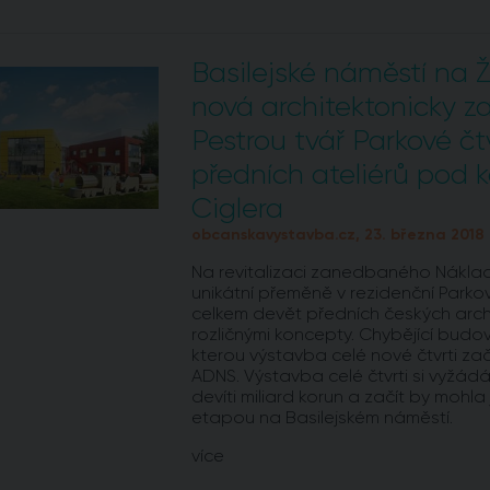
Basilejské náměstí na Ž
nová architektonicky z
Pestrou tvář Parkové čt
předních ateliérů pod 
Ciglera
obcanskavystavba.cz, 23. března 2018 (
Na revitalizaci zanedbaného Náklad
unikátní přeměně v rezidenční Parko
celkem devět předních českých archi
rozličnými koncepty. Chybějící budo
kterou výstavba celé nové čtvrti za
ADNS. Výstavba celé čtvrti si vyžádá 
devíti miliard korun a začít by mohla 
etapou na Basilejském náměstí.
více