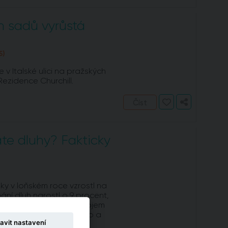
h sadů vyrůstá
5)
v Italské ulici na pražských
zidence Churchill.
Číst
te dluhy? Fakticky
ky v loňském roce vzrostl na
nání dluh narostl o 9 procent,
právou je, že se snížil objem
e vyplývají z Bankovního a
avit nastavení
formací.