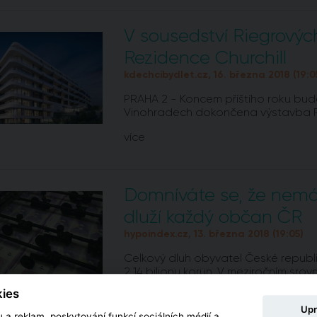
V sousedství Riegrovýc
Rezidence Churchill
kdechcibydlet.cz, 16. března 2018 (19:0
PRAHA 2 - Koncem příštího roku bude 
Vinohradech dokončena výstavba Re
více
Domníváte se, že nemá
dluží každý občan ČR
hypoindex.cz, 13. března 2018 (19:05)
Celkový dluh obyvatel České republi
2,14 bilionu korun. V meziročním srov
tedy o 177,5 miliardy korun. Dobrou z
ies
dluhů ohrožených nesplácením. Údaj
Upr
Nebankovního registru klientských in
 a reklam, poskytování funkcí sociálních médií a