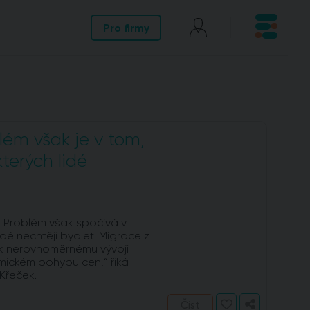
Pro firmy
lém však je v tom,
kterých lidé
. Problém však spočívá v
idé nechtějí bydlet. Migrace z
 k nerovnoměrnému vývoji
amickém pohybu cen,“ říká
Křeček.
Číst