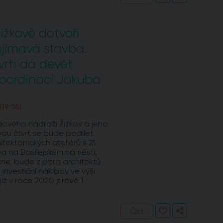
ižkově dotvoří
ajímavá stavba.
vrti dá devět
koordinací Jakuba
19:05)
ového nádraží Žižkov a jeho
vou čtvrť se bude podílet
tektonických ateliérů s 21
va na Basilejském náměstí,
čne, bude z pera architektů
investiční náklady ve výši
již v roce 2020 právě 1.
Číst