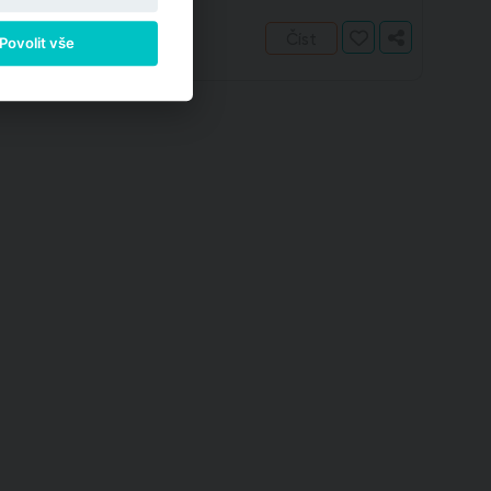
Číst
Povolit vše