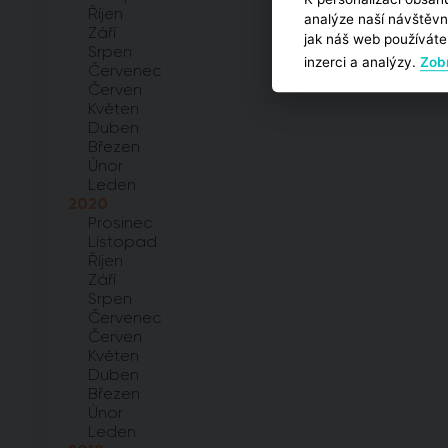
Říjen
analýze naší návštěvn
Září
jak náš web používáte,
Srpen
inzerci a analýzy.
Zobr
Červenec
Červen
Květen
Duben
Březen
Únor
Leden
2020
Prosinec
Listopad
Říjen
Září
Srpen
Červenec
Červen
Květen
Duben
Březen
Únor
Leden