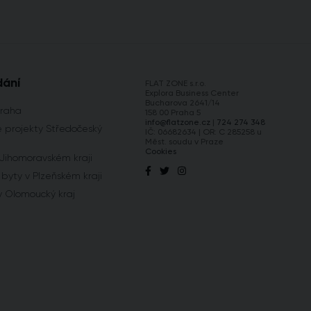
dání
FLAT ZONE s.r.o.
Explora Business Center
Bucharova 2641/14
Praha
158 00 Praha 5
info@flatzone.cz
|
724 274 348
 projekty Středočeský
IČ: 06682634 | OR: C 285258 u
Měst. soudu v Praze
Cookies
 Jihomoravském kraji
byty v Plzeňském kraji
y Olomoucký kraj