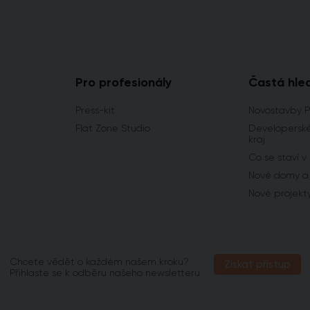
Pro profesionály
Častá hle
Press-kit
Novostavby 
Flat Zone Studio
Developerské
kraj
Co se staví v
Nové domy a 
Nové projekt
Chcete vědět o každém našem kroku?
Získat přístup
Přihlaste se k odběru našeho newsletteru