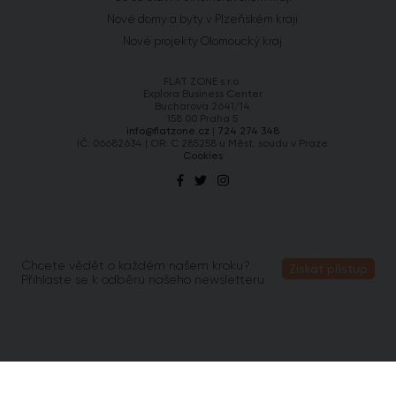
Nové domy a byty v Plzeňském kraji
Nové projekty Olomoucký kraj
FLAT ZONE s.r.o.
Explora Business Center
Bucharova 2641/14
158 00 Praha 5
info@flatzone.cz
|
724 274 348
IČ: 06682634 | OR: C 285258 u Měst. soudu v Praze
Cookies
Chcete vědět o každém našem kroku?
Získat přístup
Přihlaste se k odběru našeho newsletteru