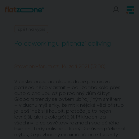
Zpět na výpis
Po coworkingu přichází coliving
Stavebni-forum.cz, 14. září 2021 (15:00)
V české populaci dlouhodobě přetrvává
potřeba něco vlastnit – od jízdního kola přes
auto a chalupu až po rodinný dům či byt.
Globální trendy se ovšem ubírají jiným směrem
– v duchu myšlenky, že mít k nějaké věci přístup
je lepší než si ji koupit, protože je to nejen
levnější, ale i ekologičtější. Příkladem za
všechny je celosvětový rozmach společného
bydlení, tedy colivingu, který již dávno překonal
mýtus, že je vhodný maximálně pro studenty.