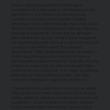
Navíc v době moderních technologií a
sociálních sítí, které mají za cíl lidi propojovat,
ale přitom v nich často vyvolávají pocity
osamění a izolace, tento systém bydlení
umožňuje, aby k sobě měli lidé znovu blíž. Stále
většího významu samozřejmě coliving nabývá v
současné turbulentní době, kdy se ukazuje
jako ideální pro ty, kdo chtějí pružně reagovat
na nepředvídatelné situace a vyhnout se pasti
vysokých cen nemovitostí. Poradenská
společnost CBRE zmapovala tento fenomén v
řadě západoevropských metropolí, kde je
spolubydlení naprosto běžné. Výsledky tohoto
průzkumu naznačují, jak silný potenciál může
coliving mít i pro český trh. A to nejen z pohledu
jednotlivců, kteří potřebují bydlet, ale také
investorů hledajících zajímavé příležitosti.
Charakteristickou vlastností colivingu je sdílení.
Obyvatelé bytu mají k dispozici svůj soukromý
pokoj, přičemž všechny ostatní prostory jsou již
společné – ať už se jedná o kuchyň, obývací
pokoj anebo třeba tělocvičnu, hernu, bar či