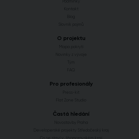
Podmínky
Kontakt
Blog
Slovník pojmů
O projektu
Mapa pokrytí
Novinky z vývoje
Tým
FAQ
Pro profesionály
Press-kit
Flat Zone Studio
Častá hledání
Novostavby Praha
Developerské projekty Středočeský kraj
Co se staví v Jihomoravském kraji