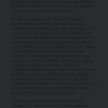
speciální pracovní prostor ve stylu coworkingu.
Spektrum sdílených místností je široké a jejich
vybavení zpravidla nadstandardní.
„Podobné projekty se často nacházejí v
atraktivních lokalitách v centru měst, kde
nabízejí krátkodobé ubytování na několik dnů i
dlouhodobý pronájem v řádu let. Menší míra
soukromí je tak vyvážena nižším nájmem na
dobré adrese, vysokou flexibilitou, bohatými
sociálními kontakty a přístupem k věcem, které
by si lidé za jiných okolností nemohli sami
dovolit. To vše na bázi měsíční platby, která
zahrnuje veškeré poplatky,“ komentuje Jakub
Stanislav z CBRE a dodává: „Stávající
colivingové platformy ukazují, že tento koncept
je dobře odolný i v době pandemie. Každý
rezident má vlastní zázemí, které umožňuje
sociální distancování. A společné prostory jsou
natolik velkorysé, že bez problémů umožňují
dodržování bezpečných rozestupů.“
Změny v systému práce, rostoucí počet
„singles“ ve velkoměstech a rozvoj sdílené