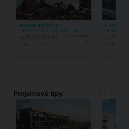
LIHOVAR SMÍCHOV
LIHOVAR SM
TRIGEMA PROJEKT SMÍCHOV S.R.O.
TRIGEMA PRO
35,551,286 Kč
1 jednotka
9,110,0
od
od
Praha - Smíchov
Nádražní, 15
Projektové tipy