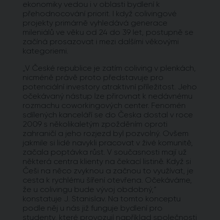
ekonomiky vedou i v oblasti bydlení k
přehodnocování priorit. I když colivingové
projekty primárně vyhledává generace
mileniálů ve věku od 24 do 39 let, postupně se
začíná prosazovat i mezi dalšími věkovými
kategoriemi.
„V České republice je zatím coliving v plenkách,
nicméně právě proto představuje pro
potenciální investory atraktivní příležitost. Jeho
očekávaný nástup lze přirovnat k nedávnému
rozmachu coworkingových center. Fenomén
sdílených kanceláří se do Česka dostal v roce
2009 s několikaletým zpožděním oproti
zahraničí a jeho rozjezd byl pozvolný. Ovšem
jakmile si lidé navykli pracovat v živé komunitě,
začala poptávka růst. V současnosti mají už
některá centra klienty na čekací listině. Když si
Češi na něco zvyknou a začnou to využívat, je
cesta k rychlému šíření otevřena. Očekáváme,
že u colivingu bude vývoj obdobný,“
konstatuje J. Stanislav. Na tomto konceptu
podle něj u nás již funguje bydlení pro
studenty, které provozují například společnosti