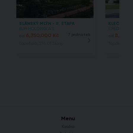
SLÁNSKÝ MLÝN - II. ETAPA
KLECANSKÁ
EUFI HOLDING A.S.
CREDITAS REA
6,750,000 Kč
7 jednotek
8,144,
od
od
Lázeňská, 274 01 Slaný
Topolová, 25
Menu
Kariéra