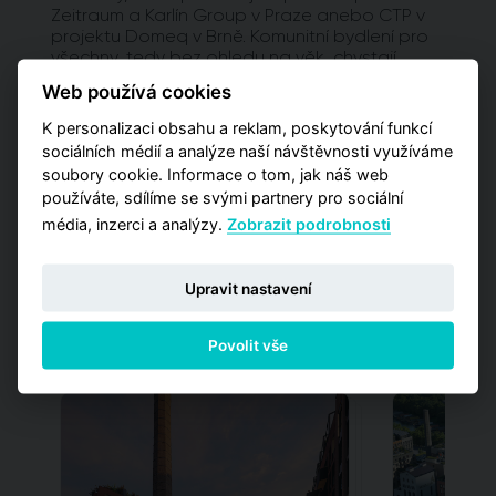
Zeitraum a Karlín Group v Praze anebo CTP v
projektu Domeq v Brně. Komunitní bydlení pro
všechny, tedy bez ohledu na věk, chystají
společnosti Acord Invest a Trigema,
Web používá cookies
rekonstrukcí za stejným účelem projde i první
československý mrakodrap známý jako Dům
K personalizaci obsahu a reklam, poskytování funkcí
Radost. Nově má zahájit provoz také projekt
sociálních médií a analýze naší návštěvnosti využíváme
WorkLounge Living na Žižkově.
soubory cookie. Informace o tom, jak náš web
používáte, sdílíme se svými partnery pro sociální
více čtěte na:
www.stavebni-forum.cz
média, inzerci a analýzy.
Zobrazit podrobnosti
Upravit nastavení
Projekty s online
Povolit vše
rezervací