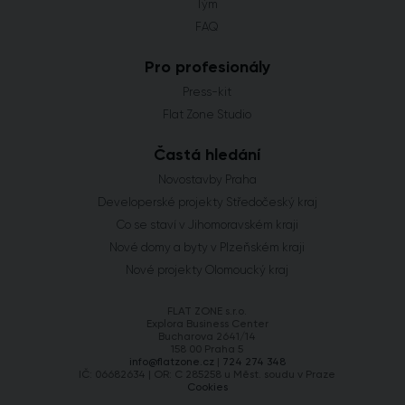
Tým
FAQ
Pro profesionály
Press-kit
Flat Zone Studio
Častá hledání
Novostavby Praha
Developerské projekty Středočeský kraj
Co se staví v Jihomoravském kraji
Nové domy a byty v Plzeňském kraji
Nové projekty Olomoucký kraj
FLAT ZONE s.r.o.
Explora Business Center
Bucharova 2641/14
158 00 Praha 5
info@flatzone.cz
|
724 274 348
IČ: 06682634 | OR: C 285258 u Měst. soudu v Praze
Cookies