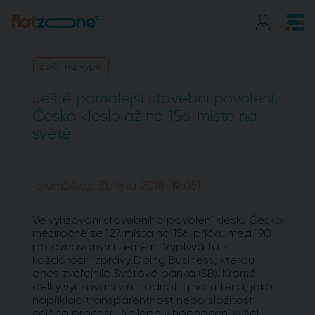
Zpět na výpis
Ještě pomalejší stavební povolení.
Česko kleslo až na 156. místo na
světě
forum24.cz, 31. října 2018 (19:05)
Ve vyřizování stavebního povolení kleslo Česko
meziročně ze 127. místa na 156. příčku mezi 190
porovnávanými zeměmi. Vyplývá to z
každoroční zprávy Doing Business, kterou
dnes zveřejnila Světová banka (SB). Kromě
délky vyřizování v ní hodnotí i jiná kritéria, jako
například transparentnost nebo složitost
celého procesu. Nejlépe v hodnocení vyšel