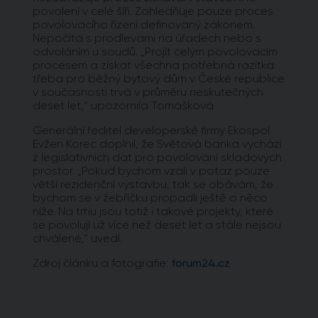
povolení v celé šíři. Zohledňuje pouze proces
povolovacího řízení definovaný zákonem.
Nepočítá s prodlevami na úřadech nebo s
odvoláním u soudů. „Projít celým povolovacím
procesem a získat všechna potřebná razítka
třeba pro běžný bytový dům v České republice
v současnosti trvá v průměru neskutečných
deset let,“ upozornila Tomášková.
Generální ředitel developerské firmy Ekospol
Evžen Korec doplnil, že Světová banka vychází
z legislativních dat pro povolování skladových
prostor. „Pokud bychom vzali v potaz pouze
větší rezidenční výstavbu, tak se obávám, že
bychom se v žebříčku propadli ještě o něco
níže. Na trhu jsou totiž i takové projekty, které
se povolují už více než deset let a stále nejsou
chválené,“ uvedl.
Zdroj článku a fotografie:
forum24.cz