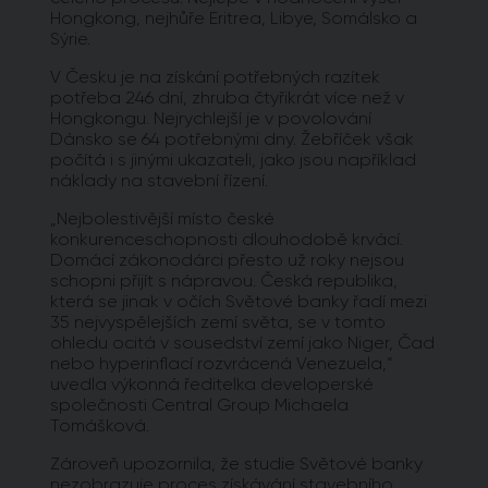
Hongkong, nejhůře Eritrea, Libye, Somálsko a
Sýrie.
V Česku je na získání potřebných razítek
potřeba 246 dní, zhruba čtyřikrát více než v
Hongkongu. Nejrychlejší je v povolování
Dánsko se 64 potřebnými dny. Žebříček však
počítá i s jinými ukazateli, jako jsou například
náklady na stavební řízení.
„Nejbolestivější místo české
konkurenceschopnosti dlouhodobě krvácí.
Domácí zákonodárci přesto už roky nejsou
schopni přijít s nápravou. Česká republika,
která se jinak v očích Světové banky řadí mezi
35 nejvyspělejších zemí světa, se v tomto
ohledu ocitá v sousedství zemí jako Niger, Čad
nebo hyperinflací rozvrácená Venezuela,“
uvedla výkonná ředitelka developerské
společnosti Central Group Michaela
Tomášková.
Zároveň upozornila, že studie Světové banky
nezobrazuje proces získávání stavebního