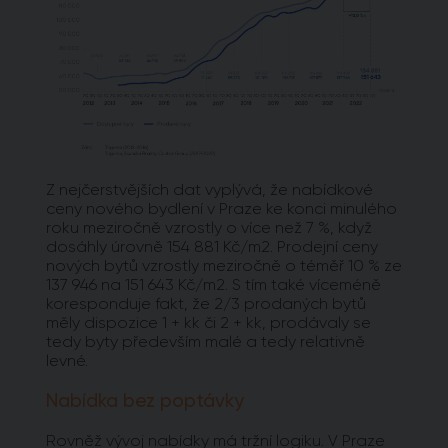
Z nejčerstvějších dat vyplývá, že nabídkové
ceny nového bydlení v Praze ke konci minulého
roku meziročně vzrostly o více než 7 %, když
dosáhly úrovně 154 881 Kč/m2. Prodejní ceny
nových bytů vzrostly meziročně o téměř 10 % ze
137 946 na 151 643 Kč/m2. S tím také víceméně
koresponduje fakt, že 2/3 prodaných bytů
měly dispozice 1 + kk či 2 + kk, prodávaly se
tedy byty především malé a tedy relativně
levné.
Nabídka bez poptávky
Rovněž vývoj nabídky má tržní logiku. V Praze