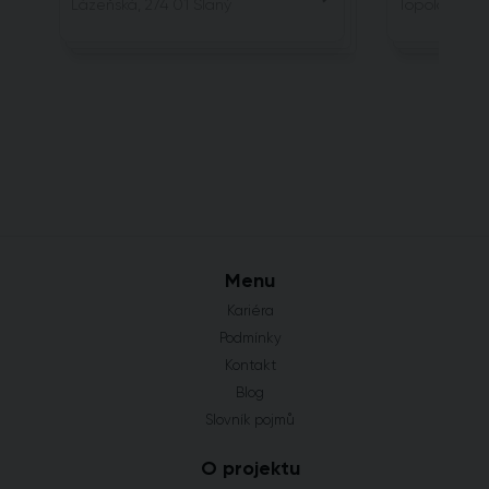
Lázeňská, 274 01 Slaný
Topolová, 25
Menu
Kariéra
Podmínky
Kontakt
Blog
Slovník pojmů
O projektu