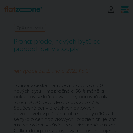
Zpět na výpis
Praha: prodej nových bytů se
propadl, ceny stouply
remspace.cz, 2. února 2023 (16:01)
Loni se v české metropoli prodalo 3 100
nových bytů – meziročně o 58 % méně a
pokud by se loňské výsledky porovnávaly s
rokem 2020, pak jde o propad o 47 %.
Současně ceny pražských bytových
novostaveb v průběhu roku stouply o 10 %. To
se týkalo cen nabídkových i prodejních, jejichž
růst se ovšem v závěru roku víceméně zastavil.
Celkem loni pražský bytový trh dosáhl objemu