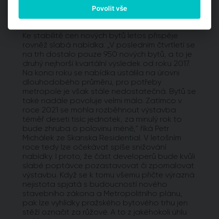
Povolit vše
Praha: nabídka nových bytů
Ke stabilitě cen nových bytů letos přispěje
rovněž slabá nabídka. „V posledním čtvrtletí se
na trh dostalo pouze 950 nových bytů, a to je
druhý nejhorší kvartální výsledek od roku 2017.
Na konci roku se nabídka ustálila na úrovni
dlouhodobého průměru, pro potřeby
metropole je však stále nedostatečná. Bytů se
také nadále povoluje velmi málo. Zatímco v
roce 2021 se mohla rozběhnout výstavba
téměř deseti tisíc jednotek, za minulý rok to
bude zhruba o polovinu méně,“ říká Petr
Michálek ze Skanska Residential. V letošním
roce tedy lze očekávat spíše snižování
nabídky. I proto, že část developerů bude kvůli
slabé poptávce pozastavovat či zpomalovat
výstavbu. Když se k tomu všemu přičte výrazná
nejistota spjatá s budoucností nového
stavebního zákona a Metropolitního plánu,
pak lze vyhlídky pražského bytového trhu jen
stěží označit za růžové. A to z jakéhokoli úhlu