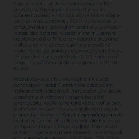
bylo v závěru loňského roku volných 5 100
nových bytů (průměrná velikost je 63 m2,
průměrná cena 9,7 mil. Kč), což je téměř stejné
číslo jako na konci roku 2020. V porovnání s
loňským rokem, kdy byl trh prakticky vyprodán
a nabídka byla na rekordním minimu, je nyní
nabídka vyšší o 79 % a vzhledem ke slabému
odbytu se v ní už objevují i byty stavebně
dokončené. Za zmínku ovšem stojí skutečnost,
že v posledním čtvrtletí roku 2022 nabídkové
ceny už v průměru atakovaly úroveň 170 000
Kč/m2.
Pražský bytový trh dnes trpí kromě svých
notorických neduhů ještě také odchodem
zahraničních zákazníků, který začal už v době
pandemie a válka na Ukrajině ho ještě
prohloubila. Vedle toho také těch, kteří si byty
pořizovali na úvěr. Vzestup úrokových sazeb
poměr hypoteční splátky k nájemnému zvrátil a
motivoval (nebo přinutil) potenciální kupce ke
vstupu na trh nájemního bydlení. Také proto
měsíční nájemné za metr čtvereční v metropoli
loni meziročně vzrostlo o 12,8 % na 378 Kč za