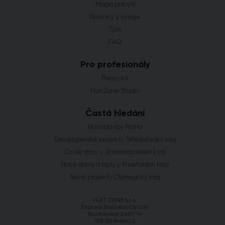
Mapa pokrytí
Novinky z vývoje
Tým
FAQ
Pro profesionály
Press-kit
Flat Zone Studio
Častá hledání
Novostavby Praha
Developerské projekty Středočeský kraj
Co se staví v Jihomoravském kraji
Nové domy a byty v Plzeňském kraji
Nové projekty Olomoucký kraj
FLAT ZONE s.r.o.
Explora Business Center
Bucharova 2641/14
158 00 Praha 5