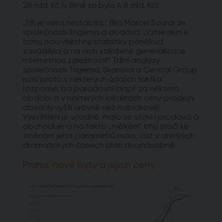
28 mld. Kč (v Brně to bylo 4,8 mld. Kč).
„Trh je velmi nestabilní,“ říká Marcel Soural ze
společnosti Trigema a dodává: „Vzhledem k
tomu jsou všechny statistiky poněkud
zavádějící a na nich založené generalizace
ošemetnou záležitostí!“ Tržní analýzy
společností Trigema, Skanska a Central Group
jsou proto v některých údajích takřka
rozporné, ba paradoxní (např. za některá
období a v některých lokalitách ceny prodejní
dosáhly vyšší úrovně než nabídkové).
Vysvětlení je snadné: málo se staví i prodává a
obchoduje a na takto „mělkém“ trhu stačí ke
změnám jeho parametrů málo, což v dnešních
dramatických časech platí dvojnásobně.
Praha: nové byty a jejich ceny