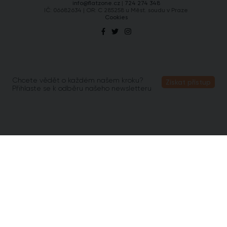
info@flatzone.cz
|
724 274 348
IČ: 06682634 | OR: C 285258 u Měst. soudu v Praze
Cookies
Chcete vědět o každém našem kroku?
Získat přístup
Přihlaste se k odběru našeho newsletteru