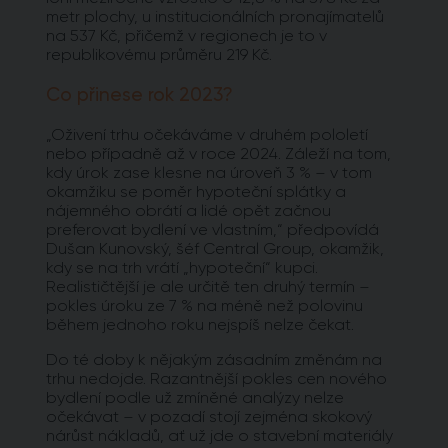
metr plochy, u institucionálních pronajímatelů
na 537 Kč, přičemž v regionech je to v
republikovému průměru 219 Kč.
Co přinese rok 2023?
„Oživení trhu očekáváme v druhém pololetí
nebo případně až v roce 2024. Záleží na tom,
kdy úrok zase klesne na úroveň 3 % – v tom
okamžiku se poměr hypoteční splátky a
nájemného obrátí a lidé opět začnou
preferovat bydlení ve vlastním,“ předpovídá
Dušan Kunovský, šéf Central Group, okamžik,
kdy se na trh vrátí „hypoteční“ kupci.
Realističtější je ale určitě ten druhý termín –
pokles úroku ze 7 % na méně než polovinu
během jednoho roku nejspíš nelze čekat.
Do té doby k nějakým zásadním změnám na
trhu nedojde. Razantnější pokles cen nového
bydlení podle už zmíněné analýzy nelze
očekávat – v pozadí stojí zejména skokový
nárůst nákladů, ať už jde o stavební materiály