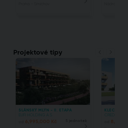
Praha - Smíchov
Nádražní, 15
Projektové tipy
SLÁNSKÝ MLÝN - II. ETAPA
KLECANSKÁ
EUFI HOLDING A.S.
CREDITAS REA
6,995,000 Kč
5 jednotek
8,144,
od
od