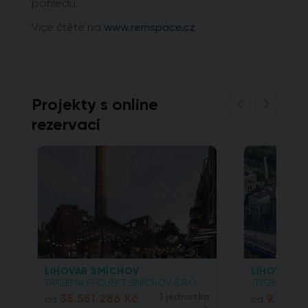
pohledu.
Více čtěte na
www.remspace.cz
Projekty s online
rezervací
LIHOVAR SMÍCHOV
LIHOVAR SM
TRIGEMA PROJEKT SMÍCHOV S.R.O.
TRIGEMA PRO
35,551,286 Kč
1 jednotka
9,110,0
od
od