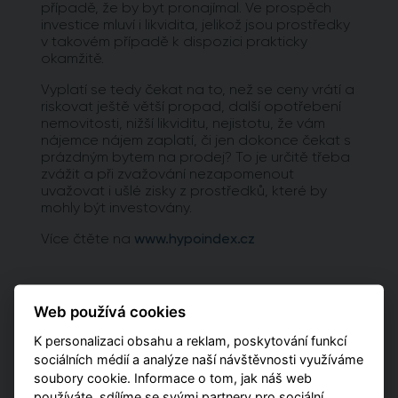
případě, že by byt pronajímal. Ve prospěch
investice mluví i likvidita, jelikož jsou prostředky
v takovém případě k dispozici prakticky
okamžitě.
Vyplatí se tedy čekat na to, než se ceny vrátí a
riskovat ještě větší propad, další opotřebení
nemovitosti, nižší likviditu, nejistotu, že vám
nájemce nájem zaplatí, či jen dokonce čekat s
prázdným bytem na prodej? To je určitě třeba
zvážit a při zvažování nezapomenout
uvažovat i ušlé zisky z prostředků, které by
mohly být investovány.
Více čtěte na
www.hypoindex.cz
Web používá cookies
Projekty s online
K personalizaci obsahu a reklam, poskytování funkcí
rezervací
sociálních médií a analýze naší návštěvnosti využíváme
soubory cookie. Informace o tom, jak náš web
používáte, sdílíme se svými partnery pro sociální