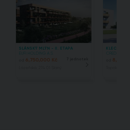
SLÁNSKÝ MLÝN - II. ETAPA
KLECANSKÁ
EUFI HOLDING A.S.
CREDITAS REA
6,750,000 Kč
7 jednotek
8,144,
od
od
Lázeňská, 274 01 Slaný
Topolová, 25