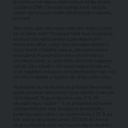
letošním roce nejsou nemovitosti stále drahé,
což říká i ČNB. Centrální banka tvrdí, že jsou
české nemovitosti stále předražené o desítky
procent.
Není tedy spíš čas na prodej než držbu s vírou,
že se ceny vrátí? Prodejce také musí uvažovat,
co by s hotovými penězi z prodeje mohl v
mezičase dělat, i když by z prodeje dostal o
něco méně. Důležité také je, zda nemovitost
pronajímá. Pronajmout nemovitost, kterou
chcete prodat, je vždy těžší, protože nájemce
netuší, jaký záměr s ním nový majitel bude mít,
a ač nájemní smlouva s prodejem přechází i na
nového majitele, je tu pro něj vždy určité riziko.
Podívejme se na modelový příklad. Před rokem
byste prodali nemovitost za 6 milionů. Dnes jen
za 5 milionů. To je propad o cca 17 %. Při
aktuální repo sazbě 7 %, je prodejce schopen
na kapitálovém trhu zhodnotit prostředky
prakticky bez rizika s výnosem okolo 6,25 % za
rok, což je absolutní výnos 312 500 Kč za rok.
To je rozhodně více, než by prodejce dostal v