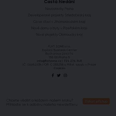
Častá hledání
Novostavby Praha
Developerské projekty Středočeský kraj
Co se staví v Jihomoravském kraji
Nové domy a byty v Plzeňském kraji
Nové projekty Olomoucký kraj
FLAT ZONE s.r.o.
Explora Business Center
Bucharova 2641/14
158 00 Praha 5
info@flatzone.cz
|
724 274 348
IČ: 06682634 | OR: C 285258 u Měst. soudu v Praze
Cookies
Chcete vědět o každém našem kroku?
Získat přístup
Přihlaste se k odběru našeho newsletteru