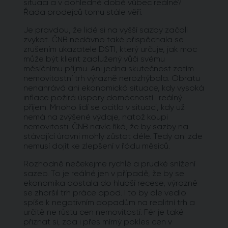
situaci a v dohledné době vůbec reálné?
Řada prodejců tomu stále věří.
Je pravdou, že lidé si na vyšší sazby začali
zvykat. ČNB nedávno také přispěchala se
zrušením ukazatele DSTI, který určuje, jak moc
může být klient zadlužený vůči svému
měsíčnímu příjmu. Ani jedna skutečnost zatím
nemovitostní trh výrazně nerozhýbala. Obratu
nenahrává ani ekonomická situace, kdy vysoká
inflace požírá úspory domácností i reálný
příjem. Mnoho lidí se ocitlo v situaci, kdy už
nemá na zvýšené výdaje, natož koupi
nemovitosti. ČNB navíc říká, že by sazby na
stávající úrovni mohly zůstat déle. Tedy ani zde
nemusí dojít ke zlepšení v řádu měsíců.
Rozhodně nečekejme rychlé a prudké snížení
sazeb. To je reálné jen v případě, že by se
ekonomika dostala do hlubší recese, výrazně
se zhoršil trh práce apod. I to by ale vedlo
spíše k negativním dopadům na realitní trh a
určitě ne růstu cen nemovitostí. Fér je také
přiznat si, zda i přes mírný pokles cen v