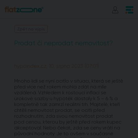
Zpět na výpis
Prodat či neprodat nemovitost?
hypoindex.cz, 10. srpna 2023 (07:01)
Mnoho lidí se nyní ocitlo v situaci, která se ještě
před více než rokem mohla zdát na míle
vzdálená. Vzhledem k rostoucí inflaci se
úrokové sazby u hypoték dostaly k 5 – 6 % a
kompletně tak zamrzl realitní trh. Majitelé, kteří
chtěli nemovitost prodat, se ocitli před
rozhodnutím, zda svou nemovitost prodat
pod cenou, kterou by ještě před rokem kupec
akceptoval. Nebo čekat, zda se ceny vrátí na
původní hodnoty. Je to ovšem v současné