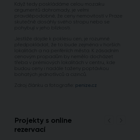
Když tedy poskládáme celou mozaiku
argumentů dohromady, je velmi
pravděpodobné, že ceny nemovitostí v Praze
skutečně dosáhly svého stropu nebo se
pohybují v jeho blízkosti.
Jestliže dojde k poklesu cen, je rozumné
předpokládat, že to bude zejména v horších
lokalitách a na perifériích města. K zásadním
cenovým propadům by nemělo docházet
třeba v prémiových lokalitách v centru, kde
budou ceny i nadále taženy poptávkou
bohatých jednotlivců a cizinců.
Zdroj článku a fotografie:
penize.cz
Projekty s online
rezervací