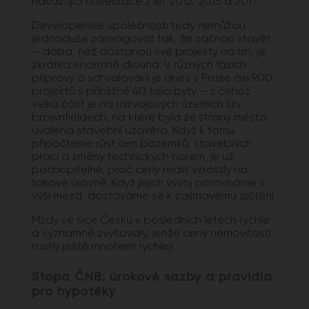
navazující novelizace z let 2012, 2015 a 2017.
Developerské společnosti tedy nemůžou
jednoduše zareagovat tak, že začnou stavět
– doba, než dostanou své projekty na trh, je
zkrátka enormně dlouhá. V různých fázích
přípravy a schvalování je dnes v Praze asi 900
projektů s přibližně 40 tisíci byty – z čehož
velká část je na rozvojových územích tzv.
brownfieldech, na které byla ze strany města
uvalena stavební uzávěra. Když k tomu
připočteme růst cen pozemků, stavebních
prací a změny technických norem, je už
pochopitelné, proč ceny realit vzrostly na
takové úrovně. Když jejich vývoj porovnáme s
výší mezd, dostáváme se k zajímavému zjištění.
Mzdy se sice Česku v posledních letech rychle
a významně zvyšovaly, jenže ceny nemovitostí
rostly ještě mnohem rychleji.
Stopa ČNB: úrokové sazby a pravidla
pro hypotéky