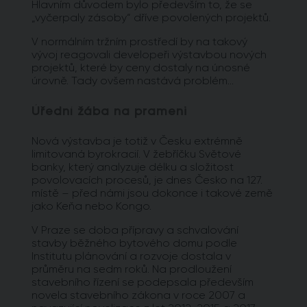
Hlavním důvodem bylo především to, že se
„vyčerpaly zásoby“ dříve povolených projektů.
V normálním tržním prostředí by na takový
vývoj reagovali developeři výstavbou nových
projektů, které by ceny dostaly na únosné
úrovně. Tady ovšem nastává problém…
Úřední žába na prameni
Nová výstavba je totiž v Česku extrémně
limitovaná byrokracií. V žebříčku Světové
banky, který analyzuje délku a složitost
povolovacích procesů, je dnes Česko na 127.
místě – před námi jsou dokonce i takové země
jako Keňa nebo Kongo.
V Praze se doba přípravy a schvalování
stavby běžného bytového domu podle
Institutu plánování a rozvoje dostala v
průměru na sedm roků. Na prodloužení
stavebního řízení se podepsala především
novela stavebního zákona v roce 2007 a