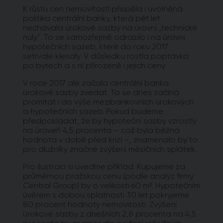
K růstu cen nemovitostí přispěla i uvolněná
politika centrální banky, která pět let
nechávala úrokové sazby na úrovni „technické
nuly“. To se samozřejmě odrazilo i na úrovni
hypotečních sazeb, které do roku 2017
setrvale klesaly. V důsledku rostla poptávka
po bytech a s ní přirozeně i jejich ceny.
V roce 2017 ale začala centrální banka
úrokové sazby zvedat. To se dnes začíná
promítat i do výše mezibankovních úrokových
a hypotečních sazeb. Pokud budeme
předpokládat, že by hypoteční sazby vzrostly
na úroveň 4,5 procenta – což byla běžná
hodnota v době před krizí –, znamenalo by to
pro dlužníky značné zvýšení měsíčních splátek.
Pro ilustraci si uveďme příklad. Kupujeme za
průměrnou pražskou cenu (podle analýz firmy
Central Group) by o velikosti 60 m². Hypotečním
úvěrem s dobou splatnosti 30 let pokryjeme
80 procent hodnoty nemovitosti. Zvýšení
úrokové sazby z dnešních 2,8 procenta na 4,5