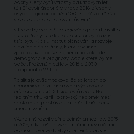
pocity. Ceny bytů vzrostly od krizových let
téměř dvojnásobně a v roce 2018 přesáhly
psychologickou bariéru 100 tisíc Kč za m². Co
stálo za tak dramatickým růstem?
V Praze by podle Strategického plánu hlavního
města Prahymělo každoročně přibýt 6 až 8
tisíc bytů. K číslu Institut plánování a rozvoje
hlavního města Prahy, který dokument
zpracovával, došel zejména na základě
demografické prognózy, podle které by měl
počet Pražanů mezi lety 2016 a 2030
stoupnout o 93 tisíc.
Realita je ovšem taková, že se letech po
ekonomické krizi zahajovala výstavba v
průměru jen asi 2,5 tisíce bytů ročně. Na
realitním trhu vznikl obrovský nepoměr mezi
nabídkou a poptávkou a začal tlačit ceny
směrem vzhůru.
Významný rozdíl vidíme zejména mezi lety 2015
a 2016, kdy došlo k významnému meziročnímu
poklesu nové výstavby o téměř 60 procent.