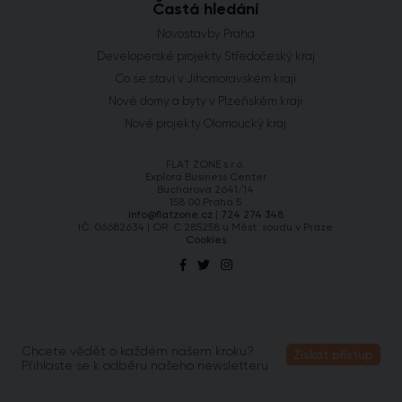
Častá hledání
Novostavby Praha
Developerské projekty Středočeský kraj
Co se staví v Jihomoravském kraji
Nové domy a byty v Plzeňském kraji
Nové projekty Olomoucký kraj
FLAT ZONE s.r.o.
Explora Business Center
Bucharova 2641/14
158 00 Praha 5
info@flatzone.cz
|
724 274 348
IČ: 06682634 | OR: C 285258 u Měst. soudu v Praze
Cookies
Chcete vědět o každém našem kroku?
Získat přístup
Přihlaste se k odběru našeho newsletteru