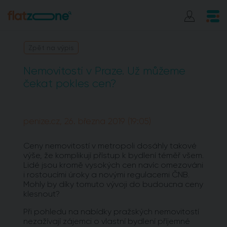
Zpět na výpis
Nemovitosti v Praze. Už můžeme
čekat pokles cen?
penize.cz, 26. března 2019 (19:05)
Ceny nemovitostí v metropoli dosáhly takové
výše, že komplikují přístup k bydlení téměř všem.
Lidé jsou kromě vysokých cen navíc omezováni
i rostoucími úroky a novými regulacemi ČNB.
Mohly by díky tomuto vývoji do budoucna ceny
klesnout?
Při pohledu na nabídky pražských nemovitostí
nezažívají zájemci o vlastní bydlení příjemné