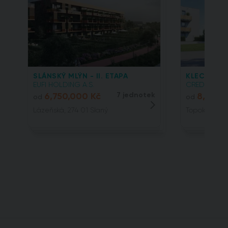
SLÁNSKÝ MLÝN - II. ETAPA
KLECANSKÁ
EUFI HOLDING A.S.
CREDITAS REA
6,750,000 Kč
7 jednotek
8,144,
od
od
Lázeňská, 274 01 Slaný
Topolová, 25