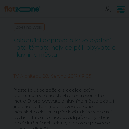
Zpět na výpis
Kolabující doprava a krize bydlení.
Tato témata nejvíce pálí obyvatele
hlavního města
TV Architect, 28. června 2019 (19:05)
Přestože už se začalo s geologickým
průzkumem v rámci stavby kontroverzního
metra D, pro obyvatele hlavního města existují
jiné priority. Těmi jsou stavba velkého
městského okruhu a především krize v oblasti
bydlení. Tuto informaci uvádí průzkumy, které
pro Sdružení architektury a rozvoje provedla
agentura IPSOS.