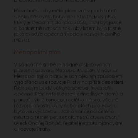
Hlavní město by mělo plánovat v podstatně
delším časovém horizontu. Strategický plán,
který je třeba mít do roku 2050, musí být jasně
a konkrétně napsán tak, aby lidem bylo jasné,
jaká existuje obecná shoda v rozvoji hlavního
města.
Metropolitní plán
V současné době je hodně diskutovaným
plánem takzvaný Metropolitní plán. V návrhu
Metropolitního plánu je komplexním způsobem
vyjádřena vize rozvoje Prahy na příští desetiletí.
Řídit se jim bude veřejná správa, investoři i
občané. Plán neřeší detail jednotlivých domů a
parcel, nýbrž koncepci celého města, včetně
rozvoje infrastruktury nebo ploch pro novou
bytovou výstavbu. „Jde o koncepci celého
města o téměř pět set kilometrů čtverečních,“
uvedl Ondřej Boháč, ředitel Institutu plánování
a rozvoje Prahy.