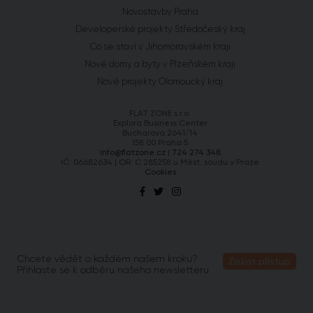
Novostavby Praha
Developerské projekty Středočeský kraj
Co se staví v Jihomoravském kraji
Nové domy a byty v Plzeňském kraji
Nové projekty Olomoucký kraj
FLAT ZONE s.r.o.
Explora Business Center
Bucharova 2641/14
158 00 Praha 5
info@flatzone.cz
|
724 274 348
IČ: 06682634 | OR: C 285258 u Měst. soudu v Praze
Cookies
Chcete vědět o každém našem kroku?
Získat přístup
Přihlaste se k odběru našeho newsletteru