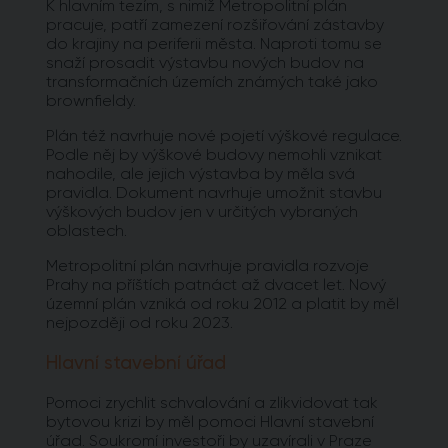
K hlavním tezím, s nimiž Metropolitní plán
pracuje, patří zamezení rozšiřování zástavby
do krajiny na periferii města. Naproti tomu se
snaží prosadit výstavbu nových budov na
transformačních územích známých také jako
brownfieldy.
Plán též navrhuje nové pojetí výškové regulace.
Podle něj by výškové budovy nemohli vznikat
nahodile, ale jejich výstavba by měla svá
pravidla. Dokument navrhuje umožnit stavbu
výškových budov jen v určitých vybraných
oblastech.
Metropolitní plán navrhuje pravidla rozvoje
Prahy na příštích patnáct až dvacet let. Nový
územní plán vzniká od roku 2012 a platit by měl
nejpozději od roku 2023.
Hlavní stavební úřad
Pomoci zrychlit schvalování a zlikvidovat tak
bytovou krizi by měl pomoci Hlavní stavební
úřad. Soukromí investoři by uzavírali v Praze