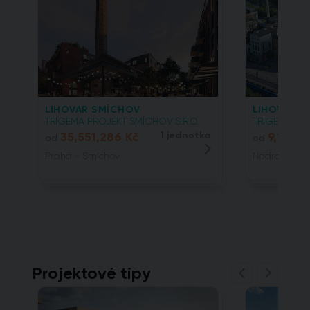
LIHOVAR SMÍCHOV
LIHOVAR SM
TRIGEMA PROJEKT SMÍCHOV S.R.O.
TRIGEMA PRO
35,551,286 Kč
1 jednotka
9,110,0
od
od
Praha - Smíchov
Nádražní, 15
Projektové tipy