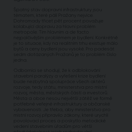
Špatný stav dopravní infrastruktury jsou
tématem, které pálí Pražany nejvíce.
Dohromady třicet pět procent považuje
kolabující dopravu za hlavní problém
metropole. Tím hlavním a de facto
nejpalčivějším problémem je bydlení. Konkrétně
je to situace, kdy na realitním trhu existuje málo
bytů a ceny bydlení jsou vysoké. Pro padesát
sedm dotázaných Pražanů je to problém číslo
jedna.
Odborníci se shodují, že k odblokování
stavební paralýzy a vyřešení krize bydlení
bude nezbytná spolupráce všech aktérů
rozvoje, tedy státu, ministerstva pro místní
rozvoj, města, městských částí a investorů.
Města a obce nesou největší zátěž ve formě
potřebné veřejné infrastruktury a občanské
vybavenosti. Je třeba, aby ministerstvo pro
místní rozvoj připravilo zákony, které urychlí
povolovací proces a poskytlo metodické
vedení stavebním úřadům pro větší
předvídatelnost jejich rozhodování.