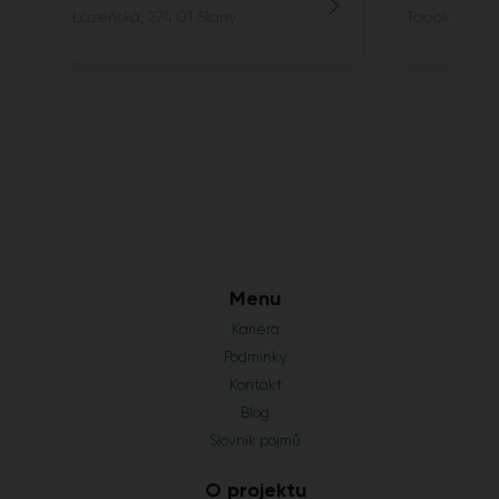
Lázeňská, 274 01 Slaný
Topolová, 25
Menu
Kariéra
Podmínky
Kontakt
Blog
Slovník pojmů
O projektu