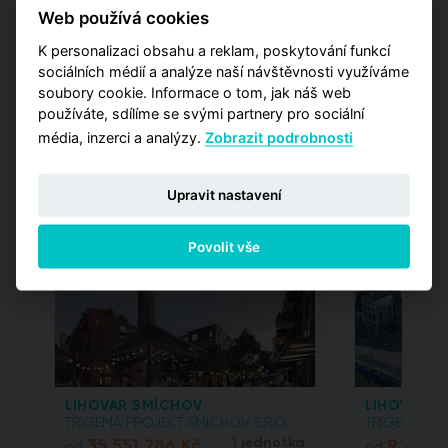
nemovitosti a developerů.
Web používá cookies
více čtěte na:
csproptech.cz
K personalizaci obsahu a reklam, poskytování funkcí
sociálních médií a analýze naší návštěvnosti využíváme
soubory cookie. Informace o tom, jak náš web
používáte, sdílíme se svými partnery pro sociální
média, inzerci a analýzy.
Zobrazit podrobnosti
Projekty s online
rezervací
Upravit nastavení
Povolit vše
LIHOVAR SMÍCHOV
LIHOVAR SM
TRIGEMA PROJEKT SMÍCHOV S.R.O.
TRIGEMA PRO
35,551,286 Kč
1 jednotka
9,110,0
od
od