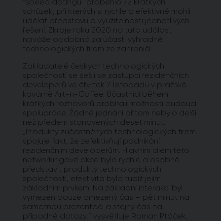
“speed datingu” proběhlo 72 krátkých
schůzek, při kterých si rychle a efektivně mohli
udělat představu o využitelnosti jednotlivých
řešení. Zkraje roku 2020 na tuto událost
naváže obdobná za účasti výhradně
technologických firem ze zahraničí.
Zakladatelé českých technologických
společností se sešli se zástupci rezidenčních
developerů ve čtvrtek 7. listopadu v pražské
kavárně Art-n-Coffee. Účastníci během
krátkých rozhovorů probírali možnosti budoucí
spolupráce. Žádné jednání přitom nebylo delší
než předem stanovených deset minut.
„Produkty zúčastněných technologických firem
spojuje fakt, že zefektivňují podnikání
rezidenčním developerům. Hlavním cílem této
networkingové akce bylo rychle a osobně
představit produkty technologických
společností, efektivita byla tudíž jejím
základním prvkem. Na základní interakci byl
vymezen pouze omezený čas – pět minut na
samotnou prezentaci a stejný čas na
případné dotazy,“ vysvětluje Roman Ptáček,