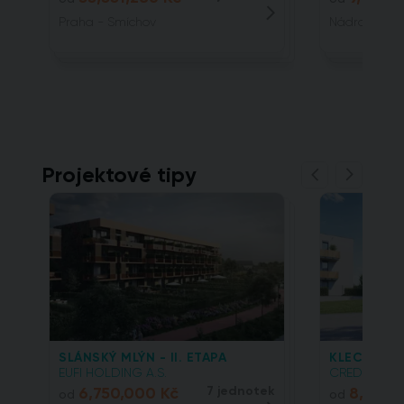
Praha - Smíchov
Nádražní, 15
Projektové tipy
SLÁNSKÝ MLÝN - II. ETAPA
KLECANSKÁ
EUFI HOLDING A.S.
CREDITAS REA
6,750,000 Kč
7 jednotek
8,144,
od
od