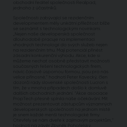
obchodní ředitel společnosti Realpad,
jednoho z účastníků.
Společnosti zabývající se rezidenčním
developmentem měly unikátní příležitost blíže
se seznámit s technologickými novinkami.
„Nejen naše developerská společnost
dlouhodobě pracuje na implementaci
vhodných technologií do svých služeb nejen
na rezidenčním trhu. Mají potenciál přinést
zásadní konkurenční výhodu. Akce, kde si
můžeme nechat osobně představit možnosti
současných řešení technologických firem,
navíc časově úspornou formou, jsou pro nás
velice přínosné,“ hodnotí Peter Kavecký, člen
dozorčí rady slovenské společnosti Lucron s
tím, že v mnoha případech došlo k domluvě
dalších obchodních jednání. “Akce asociace
PropTech přesně splnila naše očekávání. Mít
možnost prezentovat zástupcům významných
developerských společností na jednom místě
je snem každé menší technologické firmy.
Otevřely se nám dveře k zajímavým projektům,”
hodnotí na závěr Zbyněk Pohořelský,