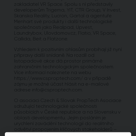
zakladatel VR Space. Spolu s ní představily
developerům Trigema, YIT, CTR Group, V Invest,
Skanska Reality, Lucron, Gartal a agentuře
Menhart své produkty i další technologické
společnosti jako Realpad, Upvest,
Laundrybox, Ulovdomov.cz, Flatio, VR Space,
Callida, Beit a Flatzone.
Vzhledem k pozitivním ohlasům probíhají již nyní
přípravy další snídaně. Na rozdíl od
listopadové akce dá prostor primárně
zahraničním technologickým společnostem.
Více informací naleznete na webu
https://www.csproptech.com/ a v případě
zájmu je možné účast hlásit na e-mailové
adrese info@csproptech.com.
O asociaci Czech & Slovak PropTech Asociace
sdružující technologické společnosti
působících v České republice a na Slovensku v
oblasti developmentu. Jejím posláním je
urychlení zavádění technologií do realitního
odvětví propojením klíčových stakeholderů –
technologických společností zaměřených na