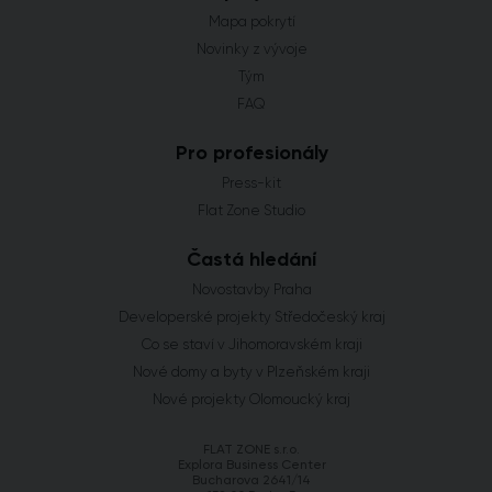
Mapa pokrytí
Novinky z vývoje
Tým
FAQ
Pro profesionály
Press-kit
Flat Zone Studio
Častá hledání
Novostavby Praha
Developerské projekty Středočeský kraj
Co se staví v Jihomoravském kraji
Nové domy a byty v Plzeňském kraji
Nové projekty Olomoucký kraj
FLAT ZONE s.r.o.
Explora Business Center
Bucharova 2641/14