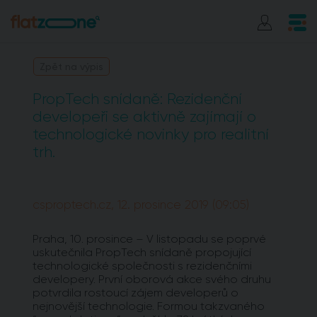
Zpět na výpis
PropTech snídaně: Rezidenční
developeři se aktivně zajímají o
technologické novinky pro realitní
trh.
csproptech.cz, 12. prosince 2019 (09:05)
Praha, 10. prosince – V listopadu se poprvé
uskutečnila PropTech snídaně propojující
technologické společnosti s rezidenčními
developery. První oborová akce svého druhu
potvrdila rostoucí zájem developerů o
nejnovější technologie. Formou takzvaného