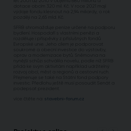
let 2001 až 2010 v objemu 680 milionů a
dotace obcím 320 mil. Kč. V roce 2021 mají
výdaje fondu klesnout na 2,94 miliardy, o rok
později na 2,65 mld. Kč.
SFRB shromažďuje peníze určené na podporu
bydlení. Hospodaří s vlastními penězi a
rozděluje i příspěvky z příslušných fondů
Evropské unie. Jeho cílem je podporovat
soukromé a obecní investice do výstavby,
oprav a modernizace bytů. Sněmovna na
nynější schůzi schválila novelu, podle níž SFRB
přidá ke svým aktivitám například udržitelný
rozvoj obcí, měst a regionů a cestovní ruch.
Přejmenuje se také na Státní fond podpory
investic. Předlohu ještě musí posoudit Senát a
podepsat prezident.
více čtěte na:
stavebni-forum.cz