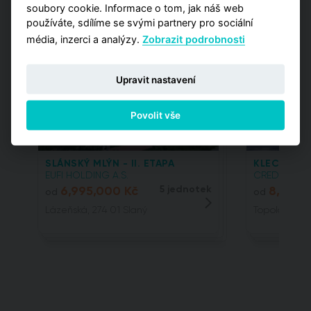
soubory cookie. Informace o tom, jak náš web
Projektové tipy
používáte, sdílíme se svými partnery pro sociální
média, inzerci a analýzy.
Zobrazit podrobnosti
Upravit nastavení
Povolit vše
SLÁNSKÝ MLÝN - II. ETAPA
KLECANSKÁ
EUFI HOLDING A.S.
CREDITAS REA
6,995,000 Kč
5 jednotek
8,144,
od
od
Lázeňská, 274 01 Slaný
Topolová, 25