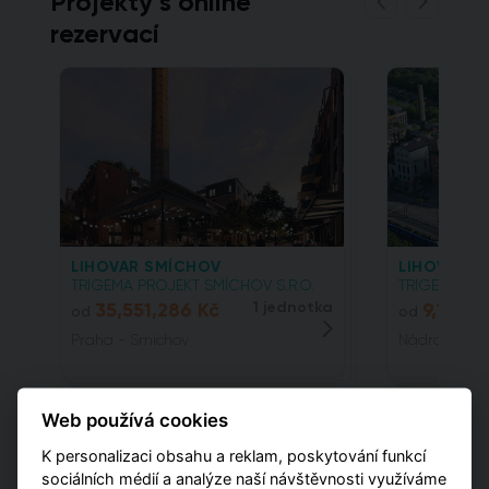
Projekty s online
rezervací
LIHOVAR SMÍCHOV
LIHOVAR SM
TRIGEMA PROJEKT SMÍCHOV S.R.O.
TRIGEMA PRO
35,551,286 Kč
1 jednotka
9,110,0
od
od
Praha - Smíchov
Nádražní, 15
Web používá cookies
K personalizaci obsahu a reklam, poskytování funkcí
sociálních médií a analýze naší návštěvnosti využíváme