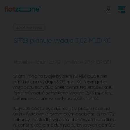
Zpět na výpis
SFRB plánuje výdaje 3,02 MLD KČ
stavebni-forum.cz, 12. prosince 2019 (09:05)
Státní fond rozvoje bydlení (SFRB) bude mít
příští rok na výdaje 3,02 mld. Kč. Návrh jeho
rozpočtu schválila Sněmovna. Na letošek měl
fond původně schválené výdaje 2,73 miliardy,
během roku ale vzrostly na 3,48 mld. Kč.
Největší část z výdajů má jít v příštím roce na
úvěry fyzickým a právnickým osobám, a to 1,72
miliardy, následují výplata úrokových dotací na
rekonstrukce a modernizace bytových domů z