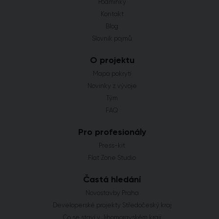
Podmínky
Kontakt
Blog
Slovník pojmů
O projektu
Mapa pokrytí
Novinky z vývoje
Tým
FAQ
Pro profesionály
Press-kit
Flat Zone Studio
Častá hledání
Novostavby Praha
Developerské projekty Středočeský kraj
Co se staví v Jihomoravském kraji