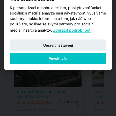
K personalizaci obsahu a reklam, poskytování funkcí
sociálních médií a analýze naší návštěvnosti využíváme
soubory cookie. Informace o tom, jak náš web
používáte, sdílíme se svými partnery pro sociální
média, inzerci a analýzy.
Zobrazit podrobnosti
Projektové tipy
Upravit nastavení
Povolit vše
SLÁNSKÝ MLÝN - II. ETAPA
KLECANSKÁ
EUFI HOLDING A.S.
CREDITAS REA
6,750,000 Kč
7 jednotek
8,144,
od
od
Lázeňská, 274 01 Slaný
Topolová, 25