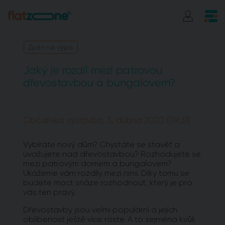
Zpět na výpis
Jaký je rozdíl mezi patrovou
dřevostavbou a bungalovem?
Občanská výstavba, 3. dubna 2020 (09:31)
Vybíráte nový dům? Chystáte se stavět a
uvažujete nad dřevostavbou? Rozhodujete se
mezi patrovým domem a bungalovem?
Ukážeme vám rozdíly mezi nimi. Díky tomu se
budete moct snáze rozhodnout, který je pro
vás ten pravý.
Dřevostavby jsou velmi populární a jejich
oblíbenost ještě více roste. A to zejména kvůli