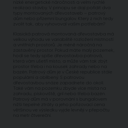
nízké energetické náročnosti a velmi rychlé
realizaci stavby. V principu se dají pořídit dva
typy montovaných dřevostaveb – patrový
dům nebo přízemní bungalov. Který z nich tedy
zvolit tak, aby vyhovoval vašim potřebám?
Klasická patrová montovaná dřevostavba má
velkou výhodu ve variabilitě rozložení místností
a vnitřních prostorů. Je méně náročná na
zastavěný prostor. Pokud máte malý pozemek,
hodí se tedy spíše dřevostavba patrová,
která vám ušetří místo, a může vám tak zbýt
prostor třeba i na kousek zahrady nebo na
bazén. Patrový dům je v České republice stále
populární a oblíbený. S patrovou
dřevostavbou snáze zapadnete do okolí.
Také vám na pozemku zbyde více místa na
zahradu, pískoviště, gril nebo třeba bazén.
Patrový dům má v porovnání s bungalovem
nižší tepelné ztráty a jeho pořizovací cena
většinou ve výsledku vyjde levněji v přepočtu
na metr čtvereční.