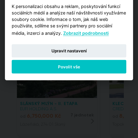
K personalizaci obsahu a reklam, poskytování funkcí
sociálních médií a analýze naší návštěvnosti využíváme
soubory cookie. Informace o tom, jak náš web
používáte, sdílíme se svými partnery pro sociální
média, inzerci a analýzy.
Zobrazit podrobnosti
Projektové tipy
Upravit nastavení
Povolit vše
SLÁNSKÝ MLÝN - II. ETAPA
KLECANSKÁ
EUFI HOLDING A.S.
CREDITAS REA
6,750,000 Kč
7 jednotek
8,144,
od
od
Lázeňská, 274 01 Slaný
Topolová, 25