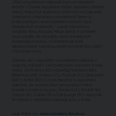
„Růst stavebních nákladů byl v posledních
letech v České republice tažen zejména růstem
mezd, který byl dokonce vyšší než na Západě,
omezenou kapacitou stavebních firem a
krátkodobým nedostatkem určitých typů
stavebních materiálů,“ uvedl nákladový
analytik firmy Arcadis Milan Vencl. V loňském
roce podle něj dosáhly ceny stavebních
materiálů maxima, na kterém se kvůli
dlouhodobě nasmlouvaným kontraktům udrží i
v letošním roce.
Záhřeb se s nejvyššími stavebními náklady v
regionu zařadil v celosvětovém srovnání na 64.
místo. Za Prahou (67.) následují Varšava (68.),
Bělehrad (69.), Krakov (71.), Poznaň (72.), Bukurešť
(89.) a Sofie (90.) V první desítce s nejvyššími
náklady se umístilo šest evropských měst.
Kromě Londýna to jsou Ženeva (4.), Kodaň (6.),
Curych (8.), Dublin (9.) a Edinburgh (10.). Naopak
tři města s nejnižšími náklady jsou z Indie.
více čtěte na:
www.stavebni-forum.cz