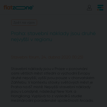
Zpět na výpis
Praha: stavební náklady jsou druhé
nejvyšší v regionu
Stavebni fórum, 24. dubna 2020 (10:25)
Stavební náklady jsou v Praze v porovnání
osmi větších měst střední a východní Evropy
druhé nejvyšší, vyšší jsou pouze v chorvatském
Záhřebu. V kontextu stovky světových měst je
Praha na 67. místě. Nejvyšší stavební náklady
jsou v Londýně, následují New York a
Hongkong. Vyplývá to z výsledků studie
mezinárodní poradenské společnosti Arcadis.