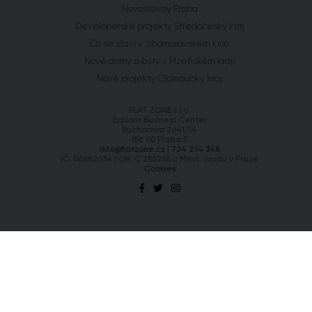
Novostavby Praha
Developerské projekty Středočeský kraj
Co se staví v Jihomoravském kraji
Nové domy a byty v Plzeňském kraji
Nové projekty Olomoucký kraj
FLAT ZONE s.r.o.
Explora Business Center
Bucharova 2641/14
158 00 Praha 5
info@flatzone.cz
|
724 274 348
IČ: 06682634 | OR: C 285258 u Měst. soudu v Praze
Cookies
Chcete vědět o každém našem kroku?
Získat přístup
Přihlaste se k odběru našeho newsletteru