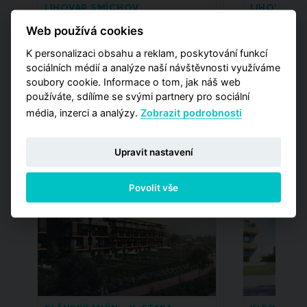
LIHOVAR SMÍCHOV
LIHOVAR SM
TRIGEMA PROJEKT SMÍCHOV S.R.O.
TRIGEMA PRO
Web používá cookies
35,551,286 Kč
1 jednotka
9,110,0
od
od
K personalizaci obsahu a reklam, poskytování funkcí
Praha - Smíchov
Nádražní, 15
sociálních médií a analýze naší návštěvnosti využíváme
soubory cookie. Informace o tom, jak náš web
používáte, sdílíme se svými partnery pro sociální
média, inzerci a analýzy.
Zobrazit podrobnosti
Upravit nastavení
Projektové tipy
Povolit vše