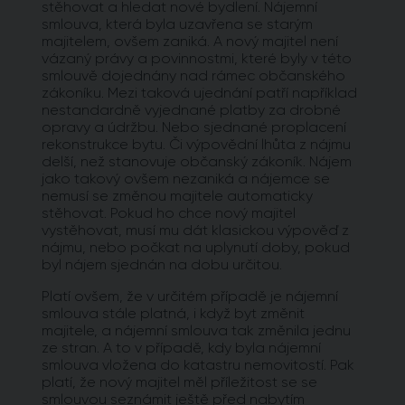
stěhovat a hledat nové bydlení. Nájemní
smlouva, která byla uzavřena se starým
majitelem, ovšem zaniká. A nový majitel není
vázaný právy a povinnostmi, které byly v této
smlouvě dojednány nad rámec občanského
zákoníku. Mezi taková ujednání patří například
nestandardně vyjednané platby za drobné
opravy a údržbu. Nebo sjednané proplacení
rekonstrukce bytu. Či výpovědní lhůta z nájmu
delší, než stanovuje občanský zákoník. Nájem
jako takový ovšem nezaniká a nájemce se
nemusí se změnou majitele automaticky
stěhovat. Pokud ho chce nový majitel
vystěhovat, musí mu dát klasickou výpověď z
nájmu, nebo počkat na uplynutí doby, pokud
byl nájem sjednán na dobu určitou.
Platí ovšem, že v určitém případě je nájemní
smlouva stále platná, i když byt změnit
majitele, a nájemní smlouva tak změnila jednu
ze stran. A to v případě, kdy byla nájemní
smlouva vložena do katastru nemovitostí. Pak
platí, že nový majitel měl příležitost se se
smlouvou seznámit ještě před nabytím