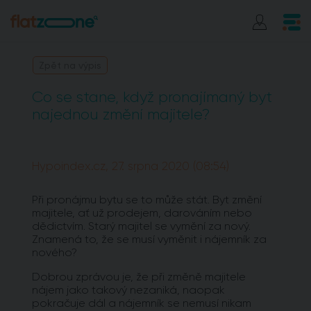
Zpět na výpis
Co se stane, když pronajímaný byt
najednou změní majitele?
Hypoindex.cz, 27. srpna 2020 (08:54)
Při pronájmu bytu se to může stát. Byt změní
majitele, ať už prodejem, darováním nebo
dědictvím. Starý majitel se vymění za nový.
Znamená to, že se musí vyměnit i nájemník za
nového?
Dobrou zprávou je, že při změně majitele
nájem jako takový nezaniká, naopak
pokračuje dál a nájemník se nemusí nikam