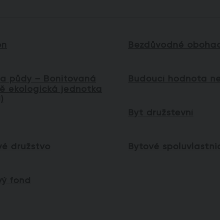
ón
Bezdůvodné obohac
ta půdy – Bonitovaná
Budoucí hodnota ne
ě ekologická jednotka
)
Byt družstevní
vé družstvo
Bytové spoluvlastni
vý fond