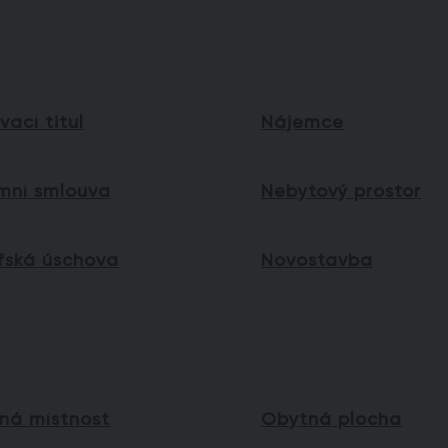
ací titul
Nájemce
mní smlouva
Nebytový prostor
řská úschova
Novostavba
ná místnost
Obytná plocha