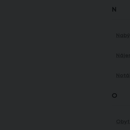
N
Nabýv
Náje
Notá
O
Obyt