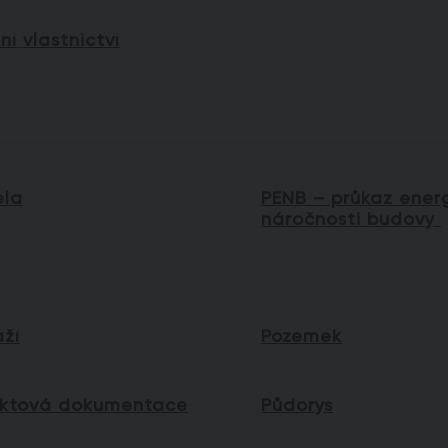
í vlastnictví
ela
PENB – průkaz ener
náročnosti budovy
aží
Pozemek
ektová dokumentace
Půdorys