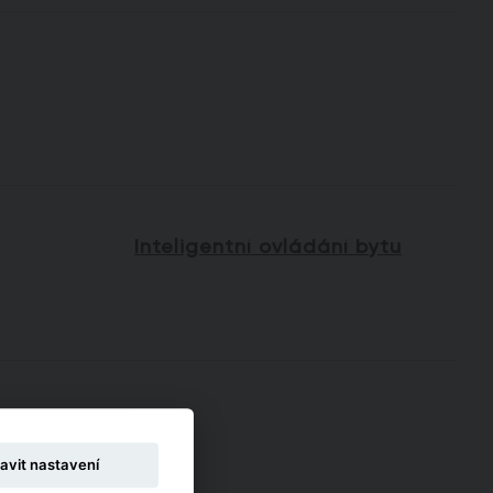
Inteligentní ovládání bytu
avit nastavení