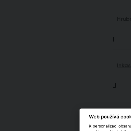
Hrub
I
Inka
J
Jisti
Web používá cook
K personalizaci obsahu