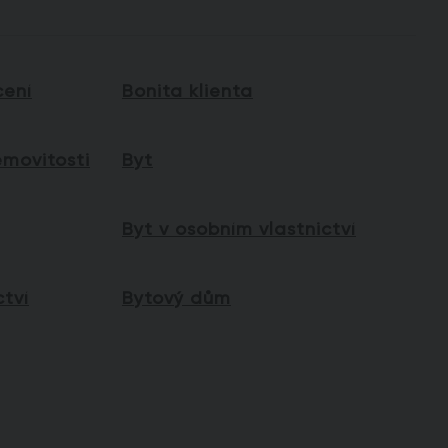
ení
Bonita klienta
movitosti
Byt
Byt v osobním vlastnictví
ctví
Bytový dům