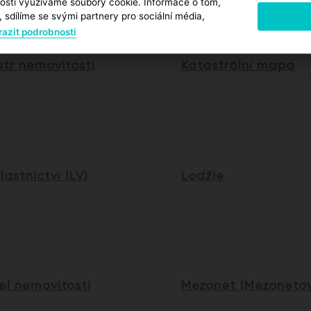
osti využíváme soubory cookie. Informace o tom,
 sdílíme se svými partnery pro sociální média,
azit podrobnosti
str nemovitostí
Katastrální mapa
vlastnictví (LV)
Lodžie
el nemovitosti
Mezonet (Mezonetov