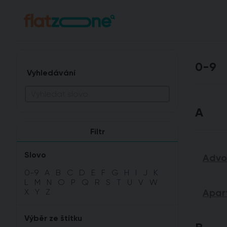
0-9
Vyhledávání
A
Filtr
Slovo
Advo
0-9
A
B
C
D
E
F
G
H
I
J
K
L
M
N
O
P
Q
R
S
T
U
V
W
X
Y
Z
Apar
Výběr ze štítku