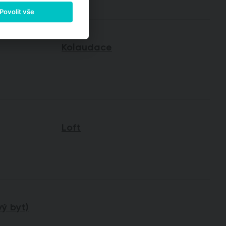
Povolit vše
Kolaudace
Loft
ý byt)