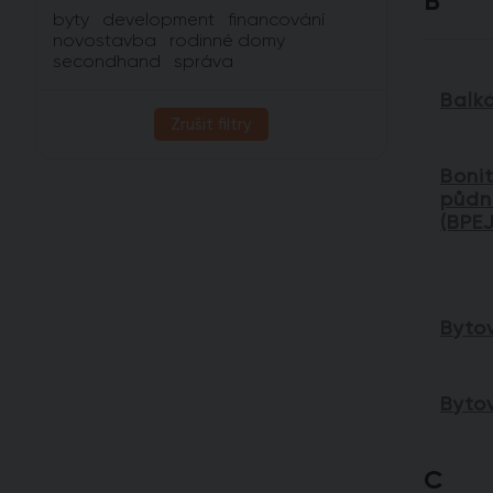
B
byty
development
financování
novostavba
rodinné domy
secondhand
správa
Balk
Zrušit filtry
Boni
půdn
(BPEJ
Byto
Byto
C