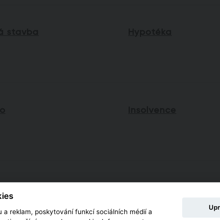
á stavba
Hypotéka
so
Insolvence
na
ies
Upr
 a reklam, poskytování funkcí sociálních médií a