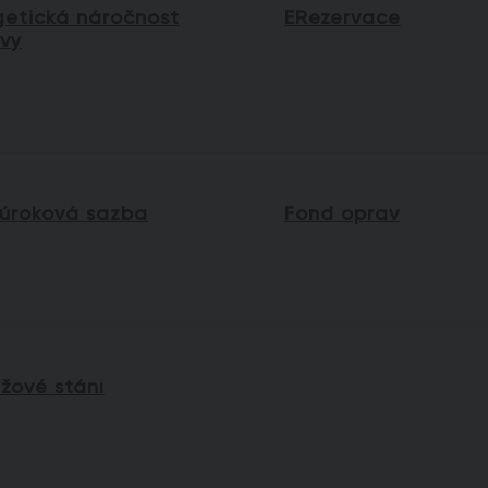
getická náročnost
ERezervace
vy
í úroková sazba
Fond oprav
žové stání