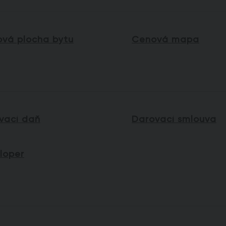
ová plocha bytu
Cenová mapa
vací daň
Darovací smlouva
loper