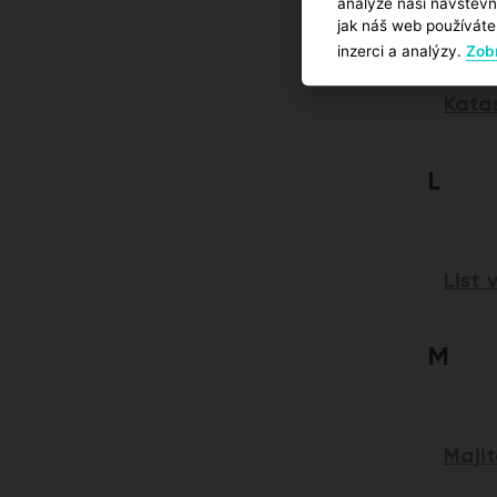
K
analýze naší návštěvn
jak náš web používáte,
inzerci a analýzy.
Zobr
Kata
L
List 
M
Majit