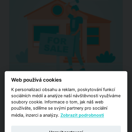
Web používá cookies
K personalizaci obsahu a reklam, poskytování funkcí
Prodej domů
sociálních médií a analýze naší návštěvnosti využíváme
soubory cookie. Informace o tom, jak náš web
flatzone.cz, 10. června 2025 (19:59)
používáte, sdílíme se svými partnery pro sociální
média, inzerci a analýzy.
Zobrazit podrobnosti
Číst