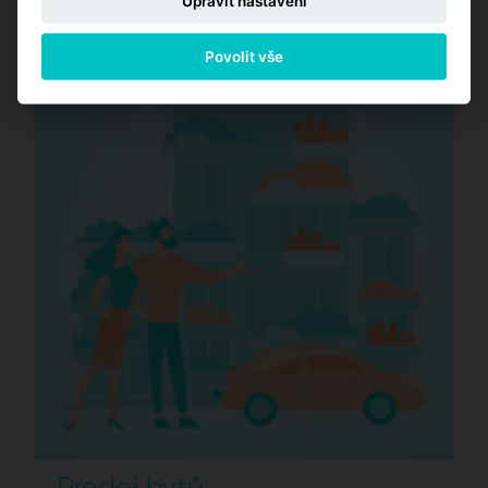
Upravit nastavení
Povolit vše
Prodej bytů