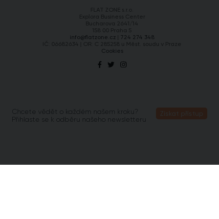
FLAT ZONE s.r.o.
Explora Business Center
Bucharova 2641/14
158 00 Praha 5
info@flatzone.cz
|
724 274 348
IČ: 06682634 | OR: C 285258 u Měst. soudu v Praze
Cookies
Chcete vědět o každém našem kroku?
Získat přístup
Přihlaste se k odběru našeho newsletteru